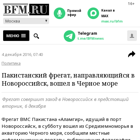
16+
Канал в
прямой
эфир
MAX
Москва
max.ru/bfm
Telegram
МЕНЮ
t.me/BFMnews
4 декабря 2016, 07:40
Политика
Пакистанский фрегат, направляющийся в
Новороссийск, вошел в Черное море
Фрегат совершит заход в Новороссийск в предстоящий
вторник, 6 декабря
Фрегат ВМС Пакистана «Аламгир», идущий в порт
Новороссийск, в субботу вошел из Средиземноморья в
акваторию Черного моря, сообщили местные
информационные порталы, публикующие фотографии