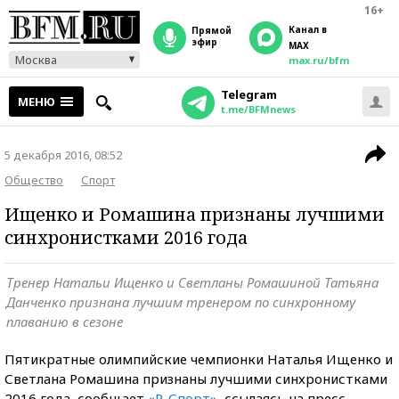
16+
Канал в
прямой
эфир
MAX
Москва
max.ru/bfm
Telegram
МЕНЮ
t.me/BFMnews
5 декабря 2016, 08:52
Общество
Спорт
Ищенко и Ромашина признаны лучшими
синхронистками 2016 года
Тренер Натальи Ищенко и Светланы Ромашиной Татьяна
Данченко признана лучшим тренером по синхронному
плаванию в сезоне
Пятикратные олимпийские чемпионки Наталья Ищенко и
Светлана Ромашина признаны лучшими синхронистками
2016 года, сообщает
«Р-Спорт»
, ссылаясь на пресс-