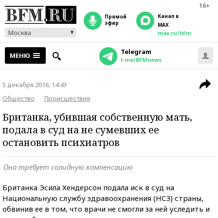
16+
Канал в
прямой
эфир
MAX
Москва
max.ru/bfm
Telegram
МЕНЮ
t.me/BFMnews
5 декабря 2016, 14:43
Общество
Происшествия
Британка, убившая собственную мать,
подала в суд на не сумевших ее
остановить психиатров
Она требует солидную компенсацию
Британка Эсила Хендерсон подала иск в суд на
Национальную службу здравоохранения (НСЗ) страны,
обвинив ее в том, что врачи не смогли за ней уследить и