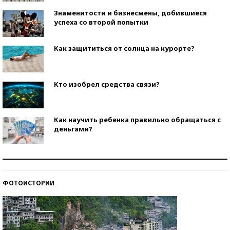
Знаменитости и бизнесмены, добившиеся
успеха со второй попытки
Как защититься от солнца на курорте?
Кто изобрел средства связи?
Как научить ребенка правильно обращаться с
деньгами?
Рекорды ЕГЭ: в каких регионах больше всего
стобалльников?
ФОТОИСТОРИИ
Самые модные пляжи — 2026