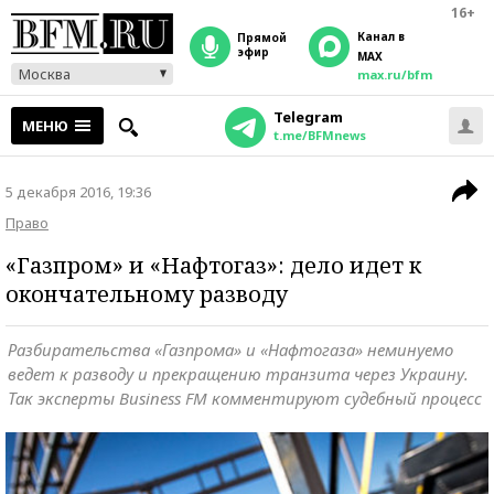
16+
Канал в
прямой
эфир
MAX
Москва
max.ru/bfm
Telegram
МЕНЮ
t.me/BFMnews
5 декабря 2016, 19:36
Право
«Газпром» и «Нафтогаз»: дело идет к
окончательному разводу
Разбирательства «Газпрома» и «Нафтогаза» неминуемо
ведет к разводу и прекращению транзита через Украину.
Так эксперты Business FM комментируют судебный процесс