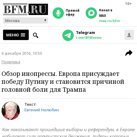
16+
Канал в
прямой
эфир
MAX
Москва
max.ru/bfm
Telegram
МЕНЮ
t.me/BFMnews
6 декабря 2016, 10:50
Политика
Обзор инопрессы. Европа присуждает
победу Путину и становится причиной
головной боли для Трампа
Текст:
Евгений Нелюбин
Как показывают прошедшие выборы и референдум, в Европе
набирают силу популистские движения, лидеры которых