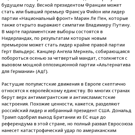
будущем году. Весной президентом Франции может
стать или бывший премьер Франсуа Фийон или лидер
партии «Национальный фронт» Марин Ле Пен, которые
также открыто выражают симпатии Владимиру Путину.
В марте парламентские выборы состоятся в
Нидерландах, по результатам которых новым
премьером может стать лидер крайне правой партии
Герт Вильдерс. Канцлер Ангела Меркель, собирающаяся
побороться осенью за четвертый мандат, столкнется с
вызовом мощной оппозиционной партии «Альтернатива
для Германии» (АдГ).
Растущие популистские движения в Европе скептично
относятся к европейскому единству. Во многих странах
берут верх антимигрантские и антиисламистские
настроения. Похожие ценности, кажется, разделяют
российский лидер и избранный президент США. Дональд
Трамп одобрил выход Британии из ЕС еще до
референдума в этой стране, но полный развал Евросоюза
нанесет катастрофический удар по американским