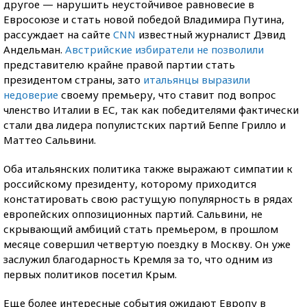
другое — нарушить неустойчивое равновесие в
Евросоюзе и стать новой победой Владимира Путина,
рассуждает на сайте
CNN
известный журналист Дэвид
Андельман.
Австрийские избиратели не позволили
представителю крайне правой партии стать
президентом страны, зато
итальянцы выразили
недоверие
своему премьеру, что ставит под вопрос
членство Италии в ЕС, так как победителями фактически
стали два лидера популистских партий Беппе Грилло и
Маттео Сальвини.
Оба итальянских политика также выражают симпатии к
российскому президенту, которому приходится
констатировать свою растущую популярность в рядах
европейских оппозиционных партий. Сальвини, не
скрывающий амбиций стать премьером, в прошлом
месяце совершил четвертую поездку в Москву. Он уже
заслужил благодарность Кремля за то, что одним из
первых политиков посетил Крым.
Еще более интересные события ожидают Европу в