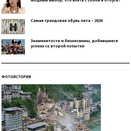
Самая трендовая обувь лета – 2026
Знаменитости и бизнесмены, добившиеся
успеха со второй попытки
Как защититься от солнца на курорте?
ФОТОИСТОРИИ
Кто изобрел средства связи?