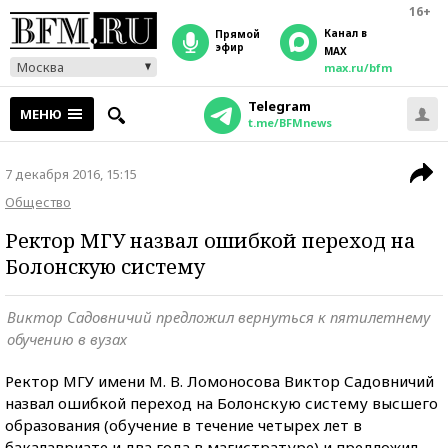
16+
Канал в
прямой
эфир
MAX
Москва
max.ru/bfm
Telegram
МЕНЮ
t.me/BFMnews
7 декабря 2016, 15:15
Общество
Ректор МГУ назвал ошибкой переход на
Болонскую систему
Виктор Садовничий предложил вернуться к пятилетнему
обучению в вузах
Ректор МГУ имени М. В. Ломоносова Виктор Садовничий
назвал ошибкой переход на Болонскую систему высшего
образования (обучение в течение четырех лет в
бакалавриате и два года в магистратуре) и предложил