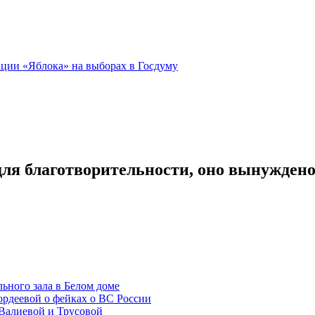
ации «Яблока» на выборах в Госдуму
для благотворительности, оно вынуждено
ьного зала в Белом доме
рдеевой о фейках о ВС России
Валиевой и Трусовой