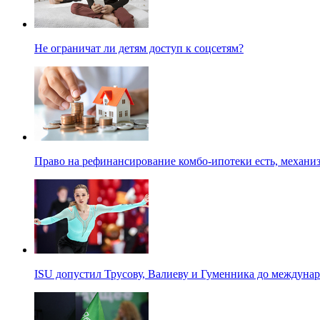
Не ограничат ли детям доступ к соцсетям?
Право на рефинансирование комбо-ипотеки есть, механиз
ISU допустил Трусову, Валиеву и Гуменника до междуна