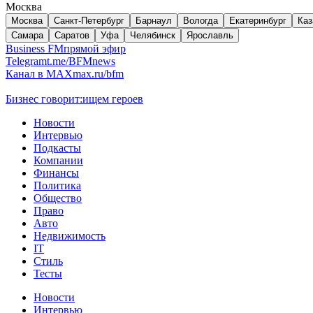
Москва
Москва
Санкт-Петербург
Барнаул
Вологда
Екатеринбург
Каз
Самара
Саратов
Уфа
Челябинск
Ярославль
Business FM
прямой эфир
Telegram
t.me/BFMnews
Канал в MAX
max.ru/bfm
Бизнес говорит:
ищем героев
Новости
Интервью
Подкасты
Компании
Финансы
Политика
Общество
Право
Авто
Недвижимость
IT
Стиль
Тесты
Новости
Интервью