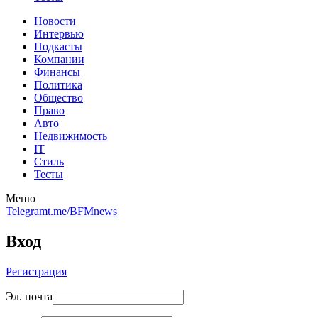
Новости
Интервью
Подкасты
Компании
Финансы
Политика
Общество
Право
Авто
Недвижимость
IT
Стиль
Тесты
Меню
Telegram
t.me/BFMnews
Вход
Регистрация
Эл. почта