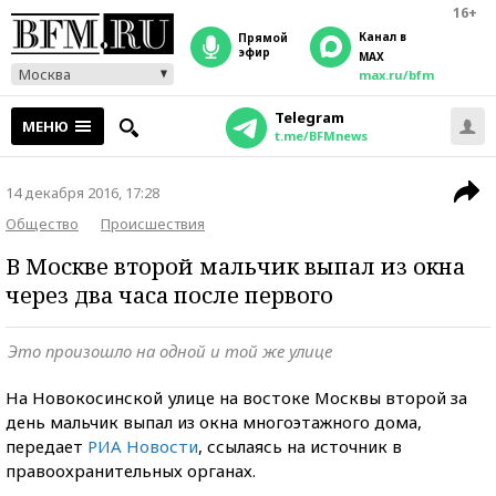
16+
Канал в
прямой
эфир
MAX
Москва
max.ru/bfm
Telegram
МЕНЮ
t.me/BFMnews
14 декабря 2016, 17:28
Общество
Происшествия
В Москве второй мальчик выпал из окна
через два часа после первого
Это произошло на одной и той же улице
На Новокосинской улице на востоке Москвы второй за
день мальчик выпал из окна многоэтажного дома,
передает
РИА Новости
, ссылаясь на источник в
правоохранительных органах.