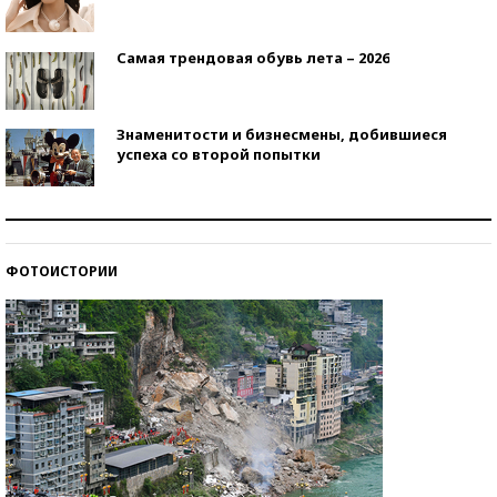
Самая трендовая обувь лета – 2026
Знаменитости и бизнесмены, добившиеся
успеха со второй попытки
Как защититься от солнца на курорте?
ФОТОИСТОРИИ
Кто изобрел средства связи?