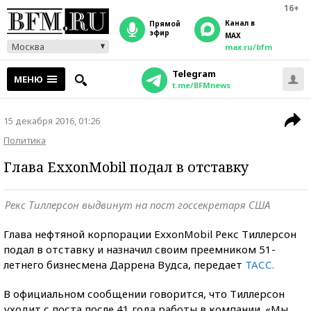
16+
Канал в
прямой
эфир
MAX
Москва
max.ru/bfm
Telegram
МЕНЮ
t.me/BFMnews
15 декабря 2016, 01:26
Политика
Глава ExxonMobil подал в отставку
Рекс Тиллерсон выдвинут на пост госсекретаря США
Глава нефтяной корпорации ExxonMobil Рекс Тиллерсон
подал в отставку и назначил своим преемником 51-
летнего бизнесмена Даррена Вудса, передает
ТАСС.
В официальном сообщении говорится, что Тиллерсон
уходит с поста после 41 года работы в компании. «Мы