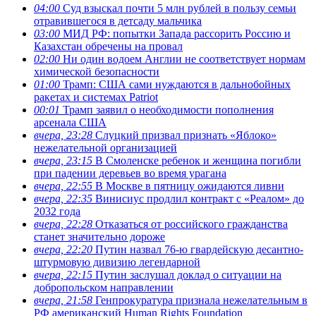
04:00
Суд взыскал почти 5 млн рублей в пользу семьи
отравившегося в детсаду мальчика
03:00
МИД РФ: попытки Запада рассорить Россию и
Казахстан обречены на провал
02:00
Ни один водоем Англии не соответствует нормам
химической безопасности
01:00
Трамп: США сами нуждаются в дальнобойных
ракетах и системах Patriot
00:01
Трамп заявил о необходимости пополнения
арсенала США
вчера, 23:28
Слуцкий призвал признать «Яблоко»
нежелательной организацией
вчера, 23:15
В Смоленске ребенок и женщина погибли
при падении деревьев во время урагана
вчера, 22:55
В Москве в пятницу ожидаются ливни
вчера, 22:35
Винисиус продлил контракт с «Реалом» до
2032 года
вчера, 22:28
Отказаться от российского гражданства
станет значительно дороже
вчера, 22:20
Путин назвал 76-ю гвардейскую десантно-
штурмовую дивизию легендарной
вчера, 22:15
Путин заслушал доклад о ситуации на
добропольском направлении
вчера, 21:58
Генпрокуратура признала нежелательным в
РФ американский Human Rights Foundation