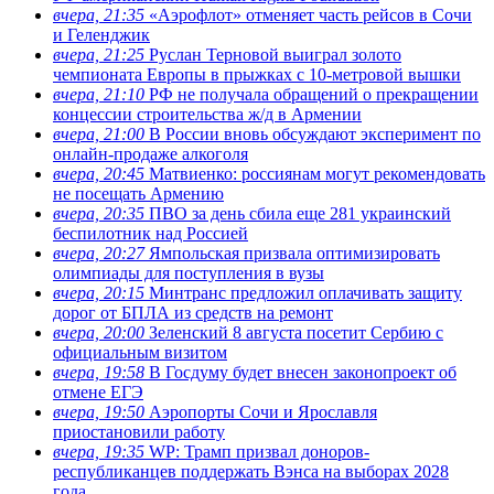
вчера, 21:35
«Аэрофлот» отменяет часть рейсов в Сочи
и Геленджик
вчера, 21:25
Руслан Терновой выиграл золото
чемпионата Европы в прыжках с 10-метровой вышки
вчера, 21:10
РФ не получала обращений о прекращении
концессии строительства ж/д в Армении
вчера, 21:00
В России вновь обсуждают эксперимент по
онлайн-продаже алкоголя
вчера, 20:45
Матвиенко: россиянам могут рекомендовать
не посещать Армению
вчера, 20:35
ПВО за день сбила еще 281 украинский
беспилотник над Россией
вчера, 20:27
Ямпольская призвала оптимизировать
олимпиады для поступления в вузы
вчера, 20:15
Минтранс предложил оплачивать защиту
дорог от БПЛА из средств на ремонт
вчера, 20:00
Зеленский 8 августа посетит Сербию с
официальным визитом
вчера, 19:58
В Госдуму будет внесен законопроект об
отмене ЕГЭ
вчера, 19:50
Аэропорты Сочи и Ярославля
приостановили работу
вчера, 19:35
WP: Трамп призвал доноров-
республиканцев поддержать Вэнса на выборах 2028
года