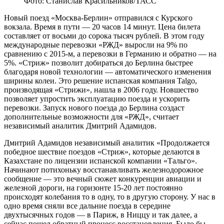
Фото: Станислав Красильников/ТАСС
Новый поезд «Москва-Берлин» отправился с Курского
вокзала. Время в пути — 20 часов 14 минут. Цена билета
составляет от восьми до сорока тысяч рублей. В этом году
международные перевозки «РЖД» выросли на 9% по
сравнению с 2015-м, а перевозки в Германию и обратно — на
5%.
«Стриж» позволит добираться до Берлина быстрее
благодаря новой технологии — автоматического изменения
ширины колеи. Это решение испанская компания Talgo,
производящая «Стрижи», нашла в 2006 году. Новшество
позволяет упростить эксплуатацию поезда и ускорить
перевозки. Запуск нового поезда до Берлина создаст
дополнительные возможности для «РЖД», считает
независимый аналитик Дмитрий Адамидов.
Дмитрий Адамидов
независимый аналитик
«Продолжается
победное шествие поездов «Стриж», которые делаются в
Казахстане по лицензии испанской компании «Тальго».
Начинают потихоньку восстанавливать железнодорожное
сообщение — это вечный сюжет конкуренции авиации и
железной дороги, на горизонте 15-20 лет постоянно
происходят колебания то в одну, то в другую сторону. У нас в
одно время сняли все дальние поезда в середине
двухтысячных годов — в Париж, в Ниццу и так далее, а
сейчас пошел обратный процесс восстановления. Было бы