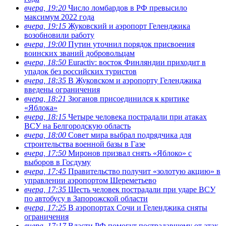
вчера, 19:20
Число ломбардов в РФ превысило
максимум 2022 года
вчера, 19:15
Жуковский и аэропорт Геленджика
возобновили работу
вчера, 19:00
Путин уточнил порядок присвоения
воинских званий добровольцам
вчера, 18:50
Euractiv: восток Финляндии приходит в
упадок без российских туристов
вчера, 18:35
В Жуковском и аэропорту Геленджика
введены ограничения
вчера, 18:21
Зюганов присоединился к критике
«Яблока»
вчера, 18:15
Четыре человека пострадали при атаках
ВСУ на Белгородскую область
вчера, 18:00
Совет мира выбрал подрядчика для
строительства военной базы в Газе
вчера, 17:50
Миронов призвал снять «Яблоко» с
выборов в Госдуму
вчера, 17:45
Правительство получит «золотую акцию» в
управлении аэропортом Шереметьево
вчера, 17:35
Шесть человек пострадали при ударе ВСУ
по автобусу в Запорожской области
вчера, 17:25
В аэропортах Сочи и Геленджика сняты
ограничения
вчера, 17:17
Власти РФ помогут пострадавшему от атак