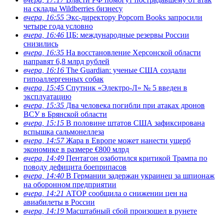
на склады Wildberries бизнесу
вчера, 16:55
Экс-директору Popcorn Books запросили
четыре года условно
вчера, 16:46
ЦБ: международные резервы России
снизились
вчера, 16:35
На восстановление Херсонской области
направят 6,8 млрд рублей
вчера, 16:16
The Guardian: ученые США создали
гипоаллергенных собак
вчера, 15:45
Спутник «Электро-Л» № 5 введен в
эксплуатацию
вчера, 15:35
Два человека погибли при атаках дронов
ВСУ в Брянской области
вчера, 15:15
В половине штатов США зафиксирована
вспышка сальмонеллеза
вчера, 14:57
Жара в Европе может нанести ущерб
экономике в размере €800 млрд
вчера, 14:49
Пентагон озаботился критикой Трампа по
поводу дефицита боеприпасов
вчера, 14:40
В Германии задержан украинец за шпионаж
на оборонном предприятии
вчера, 14:21
АТОР сообщила о снижении цен на
авиабилеты в России
вчера, 14:19
Масштабный сбой произошел в рунете