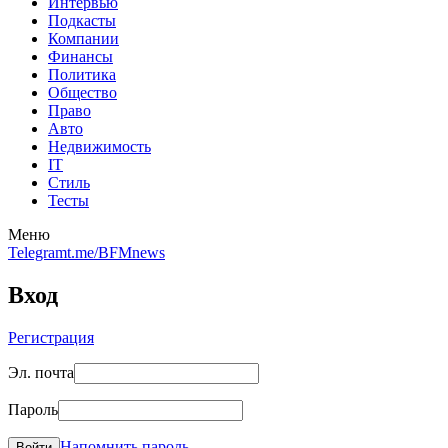
Интервью
Подкасты
Компании
Финансы
Политика
Общество
Право
Авто
Недвижимость
IT
Стиль
Тесты
Меню
Telegram
t.me/BFMnews
Вход
Регистрация
Эл. почта
Пароль
Напомнить пароль
Войти