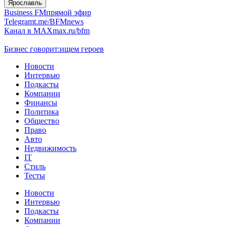
Ярославль
Business FM
прямой эфир
Telegram
t.me/BFMnews
Канал в MAX
max.ru/bfm
Бизнес говорит:
ищем героев
Новости
Интервью
Подкасты
Компании
Финансы
Политика
Общество
Право
Авто
Недвижимость
IT
Стиль
Тесты
Новости
Интервью
Подкасты
Компании