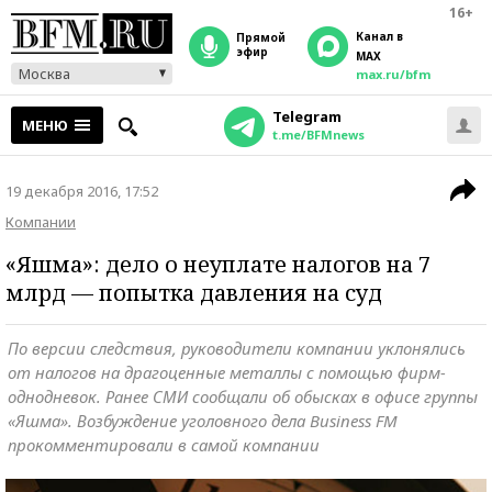
16+
Канал в
прямой
эфир
MAX
Москва
max.ru/bfm
Telegram
МЕНЮ
t.me/BFMnews
19 декабря 2016, 17:52
Компании
«Яшма»: дело о неуплате налогов на 7
млрд — попытка давления на суд
По версии следствия, руководители компании уклонялись
от налогов на драгоценные металлы с помощью фирм-
однодневок. Ранее СМИ сообщали об обысках в офисе группы
«Яшма». Возбуждение уголовного дела Business FM
прокомментировали в самой компании