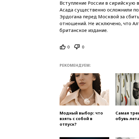
Вступление России в сирийскую 
Асада существенно осложнили поз
Эрдогана перед Москвой за сбит
отношений. Не исключено, что А
британское издание.
0
0
РЕКОМЕНДУЕМ:
Модный выбор: что
Самая тре
взять с собой в
обувь лета
отпуск?