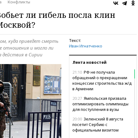
а
Конфликты
Вобьет ли гибель посла клин
Москвой?
Текст:
ом, куда приведет смерть
Иван Игнатченко
е отношения и могло ли
 действия в Сирии
Лента новостей
21:10
РФ не получала
обращений о прекращении
концессии строительства ж/д
в Армении
20:27
Ямпольская призвала
оптимизировать олимпиады
для поступления в вузы
20:00
Зеленский 8 августа
посетит Сербию с
официальным визитом