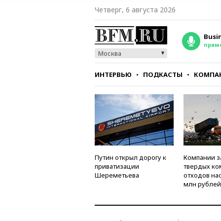
Четверг, 6 августа 2026
Busi
прям
Москва
ИНТЕРВЬЮ
ПОДКАСТЫ
КОМПА
СТИЛЬ
ТЕСТЫ
Путин открыл дорогу к
Компании з
приватизации
твердых к
Шереметьева
отходов на
млн рублей 