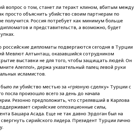
жий вопрос о том, станет ли теракт клином, вбитым между
18:35
В Жуковском и
так просто объяснить убийство своим партнерам по
аэропорту Геленджика
введены ограничения
не получится. Россия потребует как минимум больше
 дипломатов и представительств, а возможно, будет
18:21
Зюганов присоединился
упках.
к критике «Яблока»
18:15
Четыре человека
но российские дипломаты подвергаются сегодня в Турции
пострадали при атаках ВСУ на
ний Мевлют Алтынташ, оказавшийся сотрудником
Белгородскую область
крытие выставки не для того, чтобы защищать людей. Он
18:00
Совет мира выбрал
ните Алеппо!», держа указательный палец левой руки
подрядчика для
кальных исламистов.
строительства военной базы в
Газе
 было ли убийство местью за «грязную сделку» Турции с
17:50
Миронов призвал снять
о посла произошло всего за день до начала
«Яблоко» с выборов в Госдуму
ирии. Резонно предположить, что стрелявший в Карлова
17:45
Правительство получит
 поддерживает сирийские оппозиционные силы,
«золотую акцию» в
нта Башара Асада. Еще не так давно Эрдоган был на
управлении аэропортом
 свергнуть сирийского лидера. Президент Турции лично
Шереметьево
у.
17:35
Шесть человек
пострадали при ударе ВСУ по