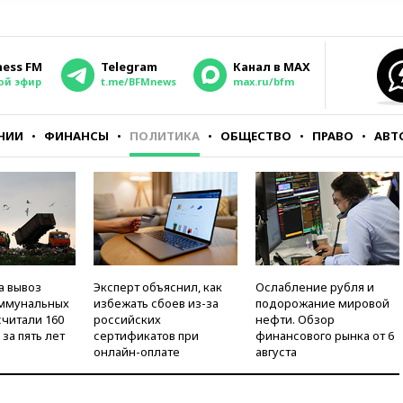
ness FM
Telegram
Канал в MAX
ой эфир
t.me/BFMnews
max.ru/bfm
НИИ
ФИНАНСЫ
ПОЛИТИКА
ОБЩЕСТВО
ПРАВО
АВТ
а вывоз
Эксперт объяснил, как
Ослабление рубля и
оммунальных
избежать сбоев из-за
подорожание мировой
считали 160
российских
нефти. Обзор
за пять лет
сертификатов при
финансового рынка от 6
онлайн-оплате
августа