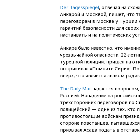
Der Tagesspiegel
, отвечая на схо
Анкарой и Москвой, пишет, что 
переговорам в Москве у Турции 
гарантий безопасности для своих
настаивать и на политических уст
Анкаре было известно, что имен
чрезвычайной опасности. 22-лет
турецкой полиции, пришел на от
выкрикивал «Помните Сирию! Пом
вверх, что является знаком ради
The Daily Mail
задается вопросом,
Россией. Нападение на российског
трехсторонних переговоров по С
полицейский — один из тех, кто
противостоящие войскам президе
стороне повстанцев, пытавшихся
призывал Асада подать в отставк