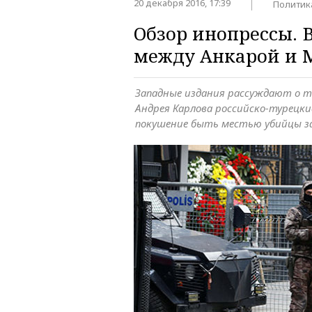
20 декабря 2016, 17:39
Политик
Обзор инопрессы. 
между Анкарой и 
Западные издания рассуждают о т
Андрея Карлова российско-турецки
покушение быть местью убийцы за