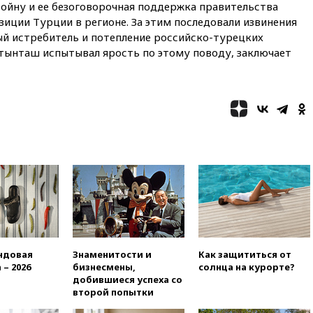
войну и ее безоговорочная поддержка правительства
автобусу в Запорожской
иции Турции в регионе. За этим последовали извинения
области
ый истребитель и потепление российско-турецких
17:25
В аэропортах Сочи и
лтынташ испытывал ярость по этому поводу, заключает
Геленджика сняты
ограничения
17:17
Власти РФ помогут
пострадавшему от атак на
склады Wildberries бизнесу
16:55
Экс-директору Popcorn
Books запросили четыре года
условно
16:46
ЦБ: международные
резервы России снизились
16:35
На восстановление
Херсонской области направят
6,8 млрд рублей
ндовая
Знаменитости и
Как защититься от
16:16
The Guardian: ученые
 – 2026
бизнесмены,
солнца на курорте?
США создали
добившиеся успеха со
гипоаллергенных собак
второй попытки