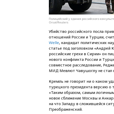
Полицейский у здания российского консульст
Orsal/Reuters
Убийство российского посла при
отношений России и Турции, счи
Welle
, кандидат политических на
статье под заголовком «Андрей К
российские грехи в Сирии» он пиш
нового конфликта России и Турци
совместное расследование, Редж
МИД Мевлют Чавушоглу не стал о
Кремль не говорит ни о каком у
турецкого президента версию о т
«Таким образом, самым логичным
новое сближение Москвы и Анкары
на что Западу в сложившейся сит
Преображенский.