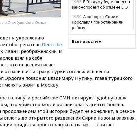
19:58
В Госдуму будет внесен
законопроект об отмене ЕГЭ
19:50
Аэропорты Сочи и
Ярославля приостановили
ва в Стамбуле. Фото: Osman
работу
19:35
WP: Трамп призвал
ведет к укреплению
Все новости »
доноров-республиканцев
тает обозреватель
Deutsche
поддержать Вэнса на выборах
ук Иван Преображенский. В
2028 года
арлов взял на себя
19:20
Число ломбардов в РФ
ет, что опасения насчет
превысило максимум 2022
и отпали почти сразу: турки согласились вести
года
еп Эрдоган позвонил Владимиру Путину, глава турецкого
19:15
Жуковский и аэропорт
тменять визит в Москву.
Геленджика возобновили
работу
даре в спину, а российские СМИ цитируют удобную для
ом, что убийство могли организовать агенты Гюлена.
19:00
Путин уточнил порядок
присвоения воинских званий
 продолжением этой истории будет не конфликт, а резкое
добровольцам
 вплоть до открытого разделения Сирии на зоны влияния,
уации придется просто закрыть глаза», — считает
18:50
Euractiv: восток
Финляндии приходит в упадок
без российских туристов