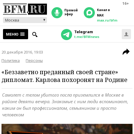
16+
Канал в
прямой
эфир
MAX
Москва
max.ru/bfm
Telegram
МЕНЮ
t.me/BFMnews
20 декабря 2016, 19:03
Политика
Персоны
«Беззаветно преданный своей стране»
дипломат. Карлова похоронят на Родине
Самолет с телом убитого посла приземлился в Москве в
районе девяти вечера. Знакомые с ним люди вспоминают,
каким он был профессионалом, семьянином и просто
человеком