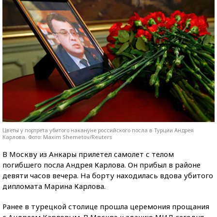
Цветы у портрета убитого накануне российского посла в Турции Андрея
Карлова. Фото: Maxim Shemetov/Reuters
В Москву из Анкары прилетел самолет с телом
погибшего посла Андрея Карлова. Он прибыл в районе
девяти часов вечера. На борту находилась вдова убитого
дипломата Марина Карлова.
Ранее в турецкой столице прошла церемония прощания
с Андреем Карловым. В Москве к зданию МИД сегодня