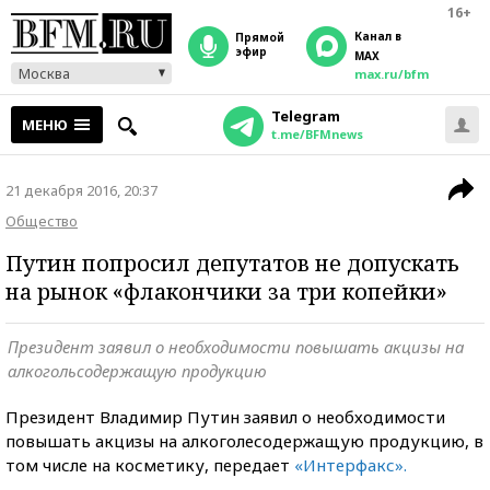
16+
Канал в
прямой
эфир
MAX
Москва
max.ru/bfm
Telegram
МЕНЮ
t.me/BFMnews
21 декабря 2016, 20:37
Общество
Путин попросил депутатов не допускать
на рынок «флакончики за три копейки»
Президент заявил о необходимости повышать акцизы на
алкогольсодержащую продукцию
Президент Владимир Путин заявил о необходимости
повышать акцизы на алкоголесодержащую продукцию, в
том числе на косметику, передает
«Интерфакс».