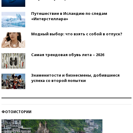
Путешествие в Исландию по следам
«Интерстеллара»
Модный выбор: что взять с собой в отпуск?
Самая трендовая обувь лета – 2026
Знаменитости и бизнесмены, добившиеся
успеха со второй попытки
Как защититься от солнца на курорте?
ФОТОИСТОРИИ
Кто изобрел средства связи?