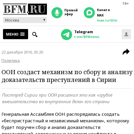
16+
Канал в
прямой
эфир
MAX
Москва
max.ru/bfm
Telegram
МЕНЮ
t.me/BFMnews
22 декабря 2016, 05:20
Политика
ООН создаст механизм по сбору и анализу
доказательств преступлений в Сирии
Постпред Сирии при ООН расценил это как «грубое
вмешательство во внутренние дела» его страны
Генеральная Ассамблея ООН распорядилась создать
«беспристрастный и независимый механизм», которому
будет поручен сбор и анализ доказательств
преступлений, совершенных за время конфликта в