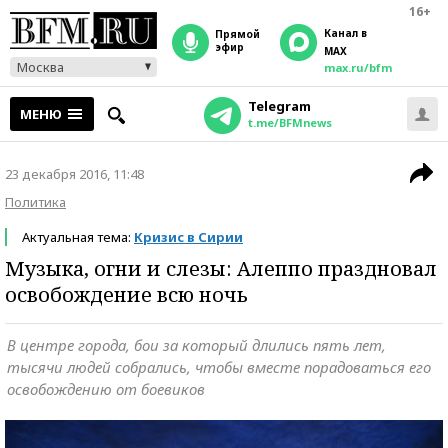
16+
Канал в
прямой
эфир
MAX
Москва
max.ru/bfm
Telegram
МЕНЮ
t.me/BFMnews
23 декабря 2016, 11:48
Политика
Актуальная тема:
Кризис в Сирии
Музыка, огни и слезы: Алеппо праздновал
освобождение всю ночь
В центре города, бои за который длились пять лет,
тысячи людей собрались, чтобы вместе порадоваться его
освобождению от боевиков