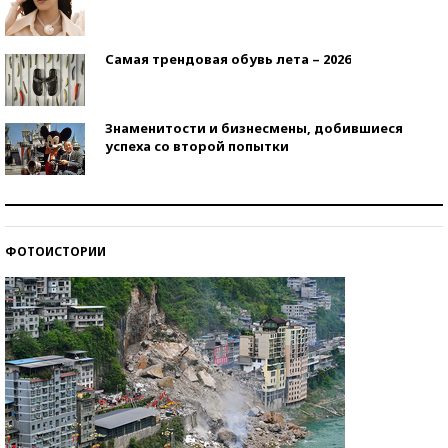
Самая трендовая обувь лета – 2026
Знаменитости и бизнесмены, добившиеся
успеха со второй попытки
Как защититься от солнца на курорте?
ФОТОИСТОРИИ
Кто изобрел средства связи?