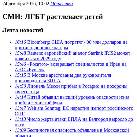
24 декабря 2016, 10:02
Общество
СМИ: ЛГБТ растлевает детей
Лента новостей
16:16
Bloomberg: США потратят 400 млн долларов на
противодроновые лазеры
15:48
Reuters: европейский аналог Starlink IRIS2 может
появиться в 2029 году
15:46
«Росатом» возвращает специалистов в Иран на
АЭС «Бушер»
15:15
В Москве арестованы два руководителя
производителя БПЛА
14:50
Лионель Месси прибыл в Росарио на похороны
своего отца
14:14
Китай объявил высший уровень опасности из-за
приближения тайфуна
13:47
Welt am Sonntag: ЕС нарастил импорт российского
СПГ
13:13
Число жертв атаки БПЛА на Белгород выросло до
пяти
13:09
Беспилотная опасность объявлена в Московской
области