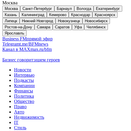
Москва
Москва
Санкт-Петербург
Барнаул
Вологда
Екатеринбург
Казань
Калининград
Кемерово
Краснодар
Красноярск
Липецк
Нижний Новгород
Новокузнецк
Новосибирск
Ростов-на-Дону
Самара
Саратов
Уфа
Челябинск
Ярославль
Business FM
прямой эфир
Telegram
t.me/BFMnews
Канал в MAX
max.ru/bfm
Бизнес говорит:
ищем героев
Новости
Интервью
Подкасты
Компании
Финансы
Политика
Общество
Право
Авто
Недвижимость
IT
Стиль