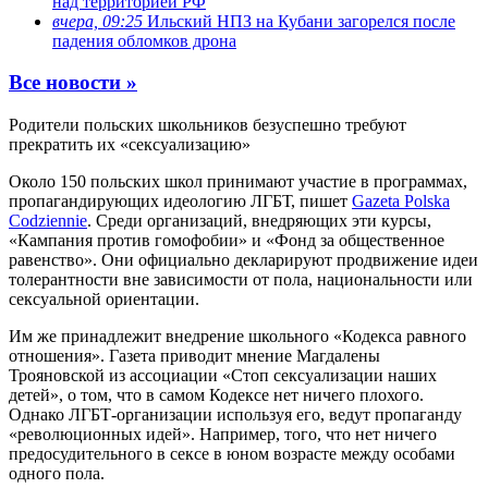
над территорией РФ
вчера, 09:25
Ильский НПЗ на Кубани загорелся после
падения обломков дрона
Все новости »
Родители польских школьников безуспешно требуют
прекратить их «сексуализацию»
Около 150 польских школ принимают участие в программах,
пропагандирующих идеологию ЛГБТ, пишет
Gazeta Polska
Codziennie
. Среди организаций, внедряющих эти курсы,
«Кампания против гомофобии» и «Фонд за общественное
равенство». Они официально декларируют продвижение идеи
толерантности вне зависимости от пола, национальности или
сексуальной ориентации.
Им же принадлежит внедрение школьного «Кодекса равного
отношения». Газета приводит мнение Магдалены
Трояновской из ассоциации «Стоп сексуализации наших
детей», о том, что в самом Кодексе нет ничего плохого.
Однако ЛГБТ-организации используя его, ведут пропаганду
«революционных идей». Например, того, что нет ничего
предосудительного в сексе в юном возрасте между особами
одного пола.