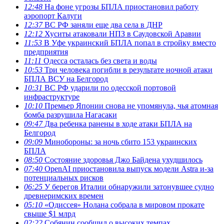
12:48
На фоне угрозы БПЛА приостановил работу
аэропорт Калуги
12:37
ВС РФ заняли еще два села в ДНР
12:12
Хуситы атаковали НПЗ в Саудовской Аравии
11:53
В Уфе украинский БПЛА попал в стройку вместо
предприятия
11:11
Одесса осталась без света и воды
10:53
Три человека погибли в результате ночной атаки
БПЛА ВСУ на Белгород
10:31
ВС РФ ударили по одесской портовой
инфраструктуре
10:10
Премьер Японии снова не упомянула, чья атомная
бомба разрушила Нагасаки
09:47
Два ребенка ранены в ходе атаки БПЛА на
Белгород
09:09
Минобороны: за ночь сбито 153 украинских
БПЛА
08:50
Состояние здоровья Джо Байдена ухудшилось
07:40
OpenAI приостановила выпуск модели Astra и-за
потенциальных рисков
06:25
У берегов Италии обнаружили затонувшее судно
древнеримских времен
05:10
«Одиссея» Нолана собрала в мировом прокате
свыше $1 млрд
02:22
Собянин сообщил о высоких темпах