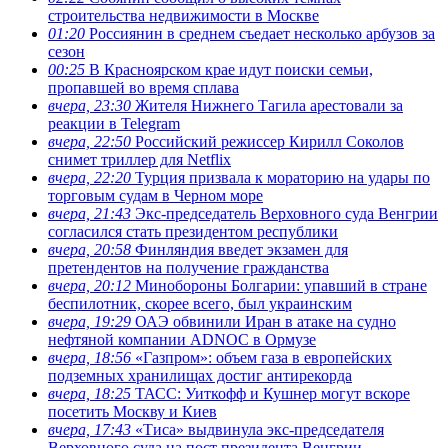
строительства недвижимости в Москве
01:20
Россиянин в среднем съедает несколько арбузов за
сезон
00:25
В Красноярском крае идут поиски семьи,
пропавшей во время сплава
вчера, 23:30
Жителя Нижнего Тагила арестовали за
реакции в Теlegram
вчера, 22:50
Российский режиссер Кирилл Соколов
снимет триллер для Netflix
вчера, 22:20
Турция призвала к мораторию на удары по
торговым судам в Черном море
вчера, 21:43
Экс-председатель Верховного суда Венгрии
согласился стать президентом республики
вчера, 20:58
Финляндия введет экзамен для
претендентов на получение гражданства
вчера, 20:12
Минобороны Болгарии: упавший в стране
беспилотник, скорее всего, был украинским
вчера, 19:29
ОАЭ обвинили Иран в атаке на судно
нефтяной компании ADNOC в Ормузе
вчера, 18:56
«Газпром»: объем газа в европейских
подземных хранилищах достиг антирекорда
вчера, 18:25
ТАСС: Уиткофф и Кушнер могут вскоре
посетить Москву и Киев
вчера, 17:43
«Тиса» выдвинула экс-председателя
Верховного суда на пост президента Венгрии