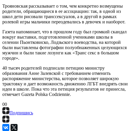
Трояновская рассказывает о том, чем конкретно возмущены
родители, обращающиеся в ее ассоциацию: так, в одной из
школ дети рисовали транссексуалов, а в другой в рамках
ролевой игры мальчики переодевались в девочек и наоборот.
Газета напоминает, что в прошлом году был громкий скандал
вокруг выставки, подготовленной учениками школы в
селении Пьонтковиско, Лодзьского воеводства, на которой
были выставлены фотографии полуобнаженных целующихся
мужчин и были такие лозунги как «Транс секс в большом
городе».
40 тысяч родителей подписали петицию министру
образования Анне Залевской с требованием отменить
распоряжение министерства, которое позволяет широкую
трактовку и дает возможность движению ЛГБТ внедрять свои
идеи в школе. Пока что эта петиция результатов не принесла,
отмечает Gazeta Polska Codziennie.
0
0
Подпишись