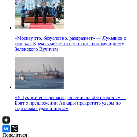
«Москву это, безусловно, раздражает» — Лукьянов о
том, как Кремль может отнестись к теплому приему
Зеленского Вучичем
«У Турции есть рычаги давления на обе стороны» —
Бовт о предложении Анкары прекратить удары по
торговым судам и портам
Поделиться