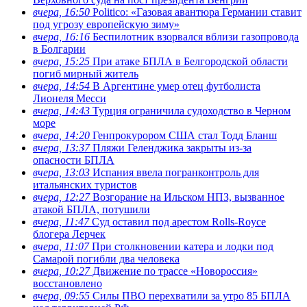
вчера, 16:50
Politico: «Газовая авантюра Германии ставит
под угрозу европейскую зиму»
вчера, 16:16
Беспилотник взорвался вблизи газопровода
в Болгарии
вчера, 15:25
При атаке БПЛА в Белгородской области
погиб мирный житель
вчера, 14:54
В Аргентине умер отец футболиста
Лионеля Месси
вчера, 14:43
Турция ограничила судоходство в Черном
море
вчера, 14:20
Генпрокурором США стал Тодд Бланш
вчера, 13:37
Пляжи Геленджика закрыты из-за
опасности БПЛА
вчера, 13:03
Испания ввела погранконтроль для
итальянских туристов
вчера, 12:27
Возгорание на Ильском НПЗ, вызванное
атакой БПЛА, потушили
вчера, 11:47
Суд оставил под арестом Rolls-Royce
блогера Лерчек
вчера, 11:07
При столкновении катера и лодки под
Самарой погибли два человека
вчера, 10:27
Движение по трассе «Новороссия»
восстановлено
вчера, 09:55
Силы ПВО перехватили за утро 85 БПЛА