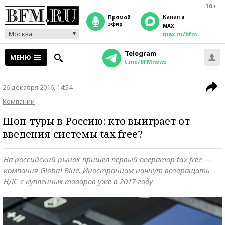
16+
Канал в
прямой
эфир
MAX
Москва
max.ru/bfm
Telegram
МЕНЮ
t.me/BFMnews
26 декабря 2016, 14:54
Компании
Шоп-туры в Россию: кто выиграет от
введения системы tax free?
На российский рынок пришел первый оператор tax free —
компания Global Blue. Иностранцам начнут возвращать
НДС с купленных товаров уже в 2017 году