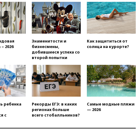
призвала оптимизировать
олимпиады для поступления в
вузы
вчера, 20:15
Минтранс
предложил оплачивать
защиту дорог от БПЛА из
средств на ремонт
ндовая
Знаменитости и
Как защититься от
 – 2026
бизнесмены,
солнца на курорте?
вчера, 20:00
Зеленский 8
добившиеся успеха со
августа посетит Сербию с
второй попытки
официальным визитом
вчера, 19:58
В Госдуму будет
внесен законопроект об
отмене ЕГЭ
вчера, 19:50
Аэропорты Сочи и
Ярославля приостановили
работу
ть ребенка
Рекорды ЕГЭ: в каких
Самые модные пляжи
вчера, 19:35
WP: Трамп
регионах больше
— 2026
призвал доноров-
я с
всего стобалльников?
республиканцев поддержать
Вэнса на выборах 2028 года
вчера, 19:20
Число ломбардов