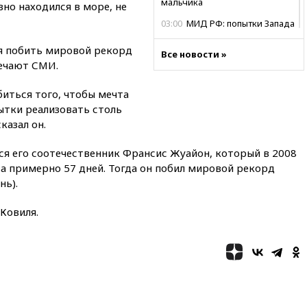
мальчика
но находился в море, не
03:00
МИД РФ: попытки Запада
рассорить Россию и Казахстан
обречены на провал
ля побить мировой рекорд
Все новости »
мечают СМИ.
02:00
Ни один водоем Англии
не соответствует нормам
биться того, чтобы мечта
химической безопасности
ытки реализовать столь
01:00
Трамп: США сами
казал он.
нуждаются в дальнобойных
ракетах и системах Patriot
ся его соотечественник Франсис Жуайон, который в 2008
00:01
Трамп заявил о
 за примерно 57 дней. Тогда он побил мировой рекорд
необходимости пополнения
нь).
арсенала США
вчера, 23:28
Слуцкий призвал
Ковиля.
признать «Яблоко»
нежелательной организацией
вчера, 23:15
В Смоленске
ребенок и женщина погибли
при падении деревьев во
время урагана