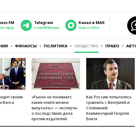
ness FM
Telegram
Канал в MAX
ой эфир
t.me/BFMnews
max.ru/bfm
НИИ
ФИНАНСЫ
ПОЛИТИКА
ОБЩЕСТВО
ПРАВО
АВТ
видит своим
«Рынок не понимает,
Как Россию попытались
м Вэнса
какие книги можно
сравнить с Венгрией и
выпускать» — эксперты
Словакией.
о последствиях дела
Комментарий Георгия
против издателей
Бовта