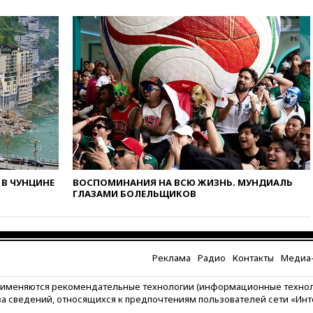
в РФ превысило максимум
2022 года
вчера, 19:15
Жуковский и
аэропорт Геленджика
возобновили работу
вчера, 19:00
Путин уточнил
порядок присвоения воинских
званий добровольцам
вчера, 18:50
Euractiv: восток
Финляндии приходит в упадок
без российских туристов
В ЧУНЦИНЕ
ВОСПОМИНАНИЯ НА ВСЮ ЖИЗНЬ. МУНДИАЛЬ
вчера, 18:35
В Жуковском и
ГЛАЗАМИ БОЛЕЛЬЩИКОВ
аэропорту Геленджика
введены ограничения
вчера, 18:21
Зюганов
присоединился к критике
«Яблока»
Реклама
Радио
Контакты
Медиа-
вчера, 18:15
Четыре человека
рименяются рекомендательные технологии (информационные техно
пострадали при атаках ВСУ на
за сведений, относящихся к предпочтениям пользователей сети «Ин
Белгородскую область