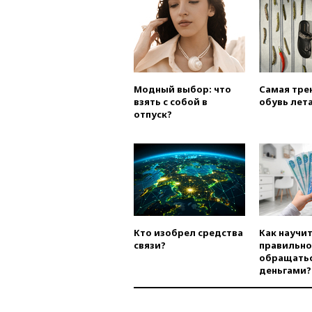
Модный выбор: что
Самая тре
взять с собой в
обувь лета
отпуск?
Кто изобрел средства
Как научи
связи?
правильно
обращатьс
деньгами?