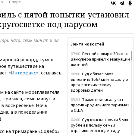
во
Спорт
иль с пятой попытки установил
кругосветке под парусом
 три часа, семь минут и 38
Лента новостей
07:00
Лесной пожар в 30 км от
мировой рекорд, сумев
Ванкувера привел к эвакуации
жителей
ное путешествие на
ает
«Интерфакс»,
ссылаясь
06:00
Суд обязал Meta
выплатить $567 млн по делу о
вреде психическому
здоровью детей
м на сайте мореплавателя,
 три часа, семь минут и
05:51
Трамп подписал указ
 в воскресенье. Ночь
против «родильного туризма»
в США
дна, а в понедельник
.
04:00
Суд взыскал почти 5 млн
рублей в пользу семьи
отравившегося в детсаду
ся на тримаране «Содебо».