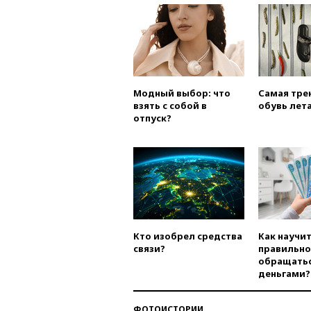
Модный выбор: что
Самая тре
взять с собой в
обувь лета
отпуск?
Кто изобрел средства
Как научи
связи?
правильно
обращатьс
деньгами?
ФОТОИСТОРИИ