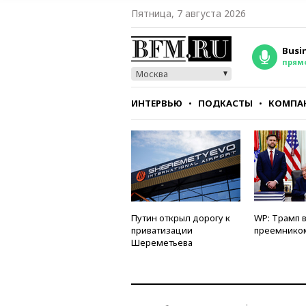
Пятница, 7 августа 2026
Busi
прям
Москва
ИНТЕРВЬЮ
ПОДКАСТЫ
КОМПА
СТИЛЬ
ТЕСТЫ
Путин открыл дорогу к
WP: Трамп 
приватизации
преемнико
Шереметьева