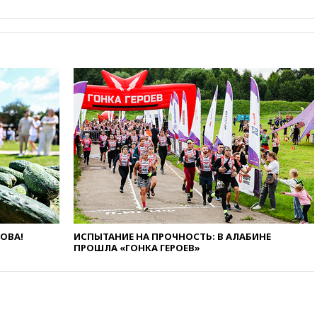
и Геленджик
вчера, 21:25
Руслан Терновой
выиграл золото чемпионата
Европы в прыжках с 10-
метровой вышки
вчера, 21:10
РФ не получала
обращений о прекращении
концессии строительства ж/д
в Армении
вчера, 21:00
В России вновь
обсуждают эксперимент по
онлайн-продаже алкоголя
вчера, 20:45
Матвиенко:
россиянам могут
рекомендовать не посещать
ЛОВА!
ИСПЫТАНИЕ НА ПРОЧНОСТЬ: В АЛАБИНЕ
Армению
ПРОШЛА «ГОНКА ГЕРОЕВ»
вчера, 20:35
ПВО за день
сбила еще 281 украинский
беспилотник над Россией
вчера, 20:27
Ямпольская