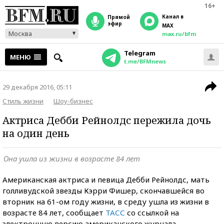
16+
Канал в
прямой
эфир
MAX
Москва
max.ru/bfm
Telegram
МЕНЮ
t.me/BFMnews
29 декабря 2016, 05:11
Стиль жизни
Шоу-бизнес
Актриса Дебби Рейнолдс пережила дочь
на один день
Она ушла из жизни в возрасте 84 лет
Американская актриса и певица Дебби Рейнолдс, мать
голливудской звезды Кэрри Фишер, скончавшейся во
вторник на 61-ом году жизни, в среду ушла из жизни в
возрасте 84 лет, сообщает
ТАСС
со ссылкой на
электронную версию американского журнала