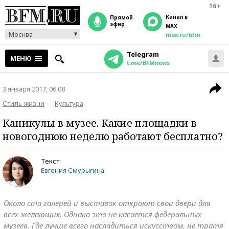
16+
Канал в
прямой
эфир
MAX
Москва
max.ru/bfm
Telegram
МЕНЮ
t.me/BFMnews
3 января 2017, 06:08
Стиль жизни
Культура
Каникулы в музее. Какие площадки в
новогоднюю неделю работают бесплатно?
Текст:
Евгения Смурыгина
Около ста галерей и выставок откроют свои двери для
всех желающих. Однако это не касается федеральных
музеев. Где лучше всего насладиться искусством, не тратя