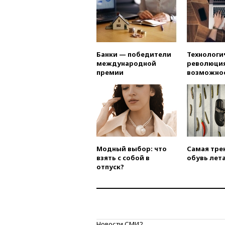
Банки — победители
Технологи
международной
революция
премии
возможно
Модный выбор: что
Самая тре
взять с собой в
обувь лета
отпуск?
Новости СМИ2