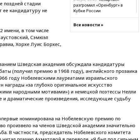
ее поздней стадии
разгромил «Оренбург» в
 ее кандидатуру не
Кубке России
вчера, 23:00
Пост Дмитриева в
Все новости »
X о миграционном кризисе в
2 имени, в том числе
Сеуте набрал миллион
Паустовский, Сэмюэл
просмотров
равиа, Хорхе Луис Борхес,
вчера, 22:49
Минпромторг:
банкротство «Кванта» не
означает прекращения
ванием Шведская академия обсуждала кандидатуры
производства телевизоров в
РФ
баты (получил премию в 1968 году), английского прозаика
1966 году Нобелевскими лауреатами израильского
вчера, 22:35
Семь грузовых
н награды «за глубоко оригинальное искусство
вагонов сошли с рельсов в
Оренбургской области
скими народными мотивами») и немецкой поэтессы Нелли
ие и драматические произведения, исследующие судьбу
вчера, 22:22
Минфин: в июле
выросли нефтегазовые
доходы российского бюджета
 впервые номинирована на Нобелевскую премию по
вчера, 22:15
Аксаков: ЦБ
тво произвело на членов Шведской академии значительно
согласовал первый стандарт
ьба. В частности, председатель Нобелевского комитета
исламского банкинга
 читал поэзию Ахматовой в переводе. «Я был под сильным