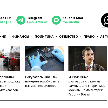
ness FM
Telegram
Канал в MAX
ой эфир
t.me/BFMnews
max.ru/bfm
НИИ
ФИНАНСЫ
ПОЛИТИКА
ОБЩЕСТВО
ПРАВО
АВТ
азрешили
Покупатель «Кванта»
«Никчемные
во и продажу
намерен возобновить
разговоры»: с кем на
зких
выпуск телевизоров
самом деле спорит мэр
ких классов
Москвы. Комментарий
Георгия Бовта