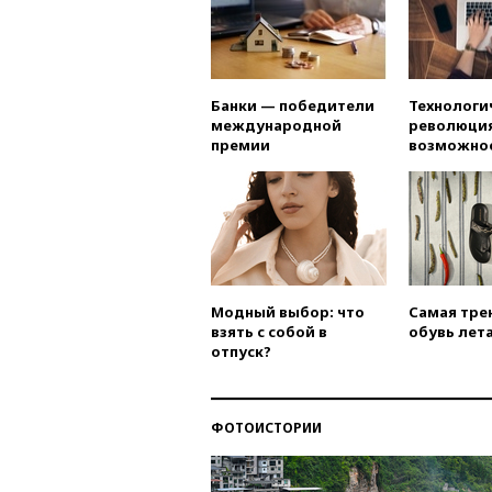
Банки — победители
Технологи
международной
революция
премии
возможно
Модный выбор: что
Самая тре
взять с собой в
обувь лета
отпуск?
ФОТОИСТОРИИ