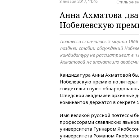
3 января 2017, 11:46
Стиль жиз
Анна Ахматова дв
Нобелевскую прем
Поэтесса скончалась 5 марта 1966 
поздней стадии обсуждений Нобел
кандидатуру не рассматривал; в 1
Ахматовой не впечатлило академи
Кандидатура Анны Ахматовой бы
Нобелевскую премию по литерату
свидетельствуют обнародованны
Шведской академией архивные д
номинантов держатся в секрете 
Имя великой русской поэтессы б
профессорами славянских языков
университета Гуннаром Якобссон
университета Романом Якобсоном