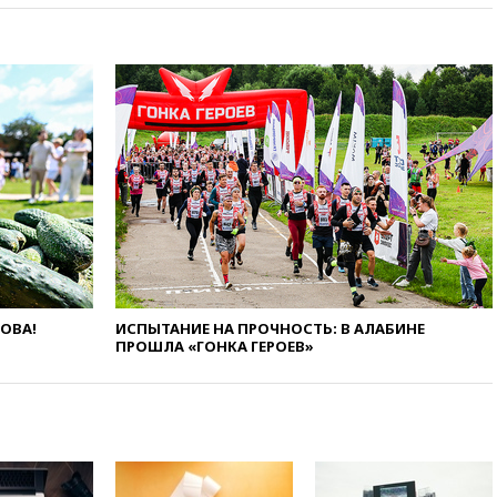
вчера, 18:15
Путин указал на
нехватку врачей в
Белгородской области
вчера, 17:58
ЕС отменил
временную защиту для
военнообязанных украинцев
вчера, 17:45
Шуваев сообщил
об учащении атак ВСУ на
Белгородскую область
вчера, 17:35
Шуваев за два с
половиной месяца посетил
все округа Белгородской
области
ЛОВА!
ИСПЫТАНИЕ НА ПРОЧНОСТЬ: В АЛАБИНЕ
ПРОШЛА «ГОНКА ГЕРОЕВ»
вчера, 17:25
Путин встретился
с врио губернатора
Белгородской области
Шуваевым
вчера, 17:20
«Ведомости»:
начальник тыла Санчик не
справился с возросшими