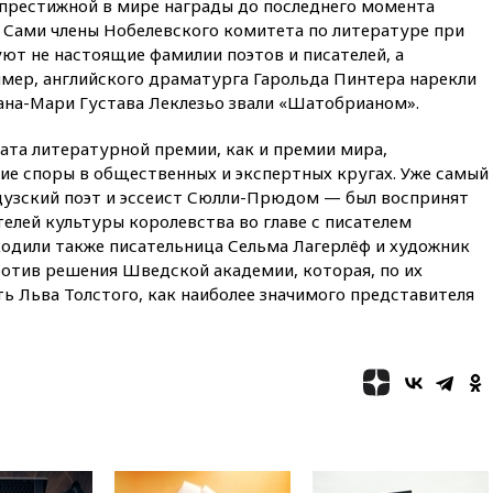
престижной в мире награды до последнего момента
вчера, 20:20
Третий комплект
 Сами члены Нобелевского комитета по литературе при
золотых медалей выиграли на
ют не настоящие фамилии поэтов и писателей, а
ЧЕ российские синхронистки
ер, английского драматурга Гарольда Пинтера нарекли
вчера, 20:15
ТАСС: жизни
ана-Мари Густава Леклезьо звали «Шатобрианом».
главы «Уралдронзавода»
после взрыва ничего не
та литературной премии, как и премии мира,
угрожает
е споры в общественных и экспертных кругах. Уже самый
вчера, 20:08
По всей Грузии
нцузский поэт и эссеист Сюлли-Прюдом — был воспринят
снова отключилось
телей культуры королевства во главе с писателем
электричество
ходили также писательница Сельма Лагерлёф и художник
вчера, 20:00
Зеленский связал
ротив решения Шведской академии, которая, по их
дефицит ракет с попыткой
ь Льва Толстого, как наиболее значимого представителя
Запада принудить Киев к
уступкам
вчера, 19:45
Памфилова: ЦИК
примет беспрецедентные
меры безопасности во время
выборов
вчера, 19:35
Памфилова
сообщила об омоложении
партийных списков на выборах