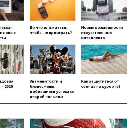
объемами работ
вчера, 17:15
В аэропорту Сочи
введен план «Ковер»
вчера, 16:55
При атаке дрона
ческая
Во что вложиться,
Новые возможности
ВСУ на больницу в Донецке
: новые
чтобы не проиграть?
искусственного
погибла женщина
сти
интеллекта
вчера, 16:45
Франция уже три
года не выдает визу
дипломату РФ
вчера, 16:35
ПВО сбила еще
три БПЛА на подлете к Москве
вчера, 16:15
На территории
ндовая
Знаменитости и
Как защититься от
ЦНИИмаш в Королеве
 – 2026
бизнесмены,
солнца на курорте?
произошел пожар
добившиеся успеха со
вчера, 15:50
Аукцион по
второй попытки
продаже Рижского вокзала в
Москве вновь не состоялся
вчера, 15:45
Экипаж
пропавшего в Приангарье
самолета Cessna вышел на