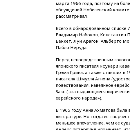
марта 1966 года, поэтому на бол
обсуждений Нобелевский комитет
рассматривал.
Всего в обнародованном списке 7
Владимир Набоков, Константин 
Беккет, Луи Арагон, Альберто Мо
Пабло Неруда.
Перед непосредственным голосо
японского писателя Ясунари Кава
Грэма Грина, а также ставших в 
писателя Шмуэля Агнона (удостое
повествования, навеянное еврей
Закс ( «за выдающиеся лирическ
еврейского народа»).
В 1965 году Анна Ахматова была
литературе. Но тогда ее творчес
меньшее впечатление, чем ее суд
Андерс Эстерлунд упоминает, что