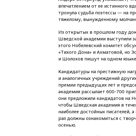
впечатлением от ее истинного вд
тронула судьба поэтессы — на пр
тяжелому, вынужденному молчани
Из открытых в прошлом году док
Шведской академии выступили з
этого Нобелевский комитет обс
«Тихого Дона» и Ахматовой, но Э
и Шолохов пишут на одном языке,
Кандидатуры на престижную наг
и аналогичных учреждений других
премии предыдущих лет и предсе
академия рассылает 600-700 приг
они предложили кандидатов на Н
чтобы Шведская академия в течен
наиболее достойных писателей, а
раз должны ознакомиться с твор
осенью.