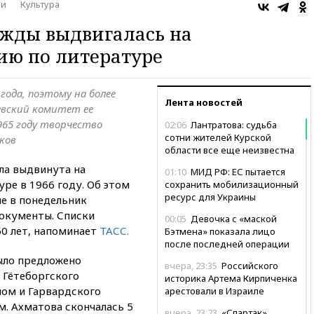
ни
Культура
ажды выдвигалась на
ию по литературе
года, поэтому на более
Лента новостей
евский комитет ее
965 году творчество
02:06
Лантратова: судьба
сотни жителей Курской
ков
области все еще неизвестна
ла выдвинута на
01:10
МИД РФ: ЕС пытается
ре в 1966 году. Об этом
сохранить мобилизационный
ресурс для Украины
е в понедельник
окументы. Списки
00:05
Девочка с «маской
50 лет, напоминает
ТАСС.
Бэтмена» показала лицо
после последней операции
ыло предложено
вчера, 23:35
Российского
 Гётеборгского
историка Артема Кирпиченка
ом и Гарвардского
арестовали в Израиле
. Ахматова скончалась 5
вчера, 23:23
«Спартак»