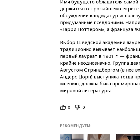
Имя будущего обладателя самой 
держится в строжайшем секрете.
обсуждении кандидатур использу
придуманные псевдонимы. Наприм
«Гарри Поттером», а француза Ж
Выбор Шведской академии лауреа
традиционно вызывает наибольши
первый лауреат в 1901 г. — фра
крайне неоднозначно. Группа дея
Августом Стриндбергом (в нее в
Андерс Цорн) выступила тогда п
мнению, должна была премироват
мировой литературы.
0
0
РЕКОМЕНДУЕМ: