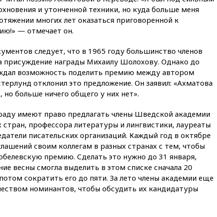
вчера, 21:43
Организаторы
охновения и утонченной техники, но куда больше меня
«Интервидения»
отяжении многих лет оказаться приговоренной к
подтвердили, что конкурс
пройдет в Саудовской Аравии
ю!» — отмечает он.
вчера, 21:35
Машков: в РФ
ументов следует, что в 1965 году большинство членов
подготовили концепцию
а присуждение награды Михаилу Шолохову. Однако до
развития театрального
искусства до 2035 года
уждал возможность поделить премию между автором
стерлунд отклонил это предложение. Он заявил: «Ахматова
вчера, 21:21
Правительство
 но больше ничего общего у них нет».
РФ разрешило продажу
бензина старых
экологических классов
раду имеют право предлагать члены Шведской академии
 стран, профессора литературы и лингвистики, лауреаты
вчера, 21:15
Путин обсудил с
датели писательских организаций. Каждый год в октябре
Машковым 150-летие Союза
театральных деятелей
лашений своим коллегам в разных странах с тем, чтобы
обелевскую премию. Сделать это нужно до 31 января,
вчера, 20:47
Newsweek:
ие весны смогла выделить в этом списке сначала 20
«взрывная» диарея охватила
47 из 50 штатов США
 потом сократить его до пяти. За лето члены академии еще
чеством номинантов, чтобы обсудить их кандидатуры
вчера, 20:35
ПВО за 12 часов
сбила 200 украинских
беспилотников