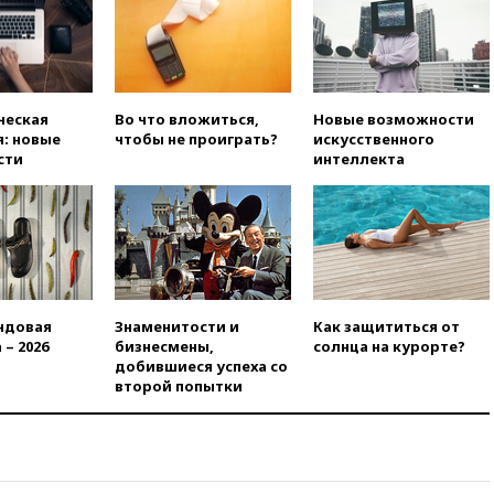
в Госдуму
вчера, 19:25
Путин
прокомментировал первый
номер «Единой России» в
бюллетене
ческая
Во что вложиться,
Новые возможности
вчера, 19:15
Путин обсудил с
: новые
чтобы не проиграть?
искусственного
Памфиловой подготовку к
сти
интеллекта
единому дню голосования
вчера, 18:56
Wildberries
отрицает перенос основной
логистики за пределы России
вчера, 18:45
Крупнейший
склад маркетплейса Rozetka
сгорел под Киевом
ндовая
Знаменитости и
Как защититься от
 – 2026
бизнесмены,
солнца на курорте?
вчера, 18:35
Джаред Лето
добившиеся успеха со
лишился роли в фильме
второй попытки
Барри Левинсона на фоне
обвинений в насилии
вчера, 18:28
Выборы ректора
ГИТИСа перенесены на «после
1 ноября»