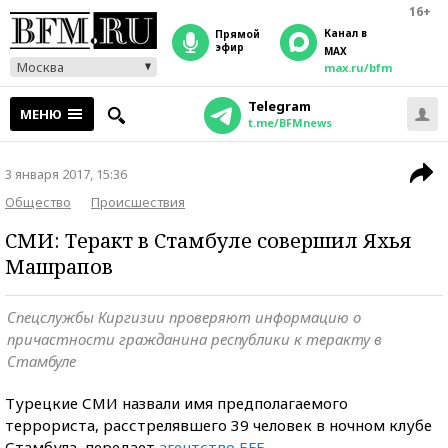
16+
Канал в
прямой
эфир
MAX
Москва
max.ru/bfm
Telegram
МЕНЮ
t.me/BFMnews
3 января 2017, 15:36
Общество
Происшествия
СМИ: Теракт в Стамбуле совершил Яхья
Машрапов
Спецслужбы Киргизии проверяют информацию о
причастности гражданина республики к теракту в
Стамбуле
Турецкие СМИ назвали имя предполагаемого
террориста, расстрелявшего 39 человек в ночном клубе
Стамбула, передает
агентство EFE
.