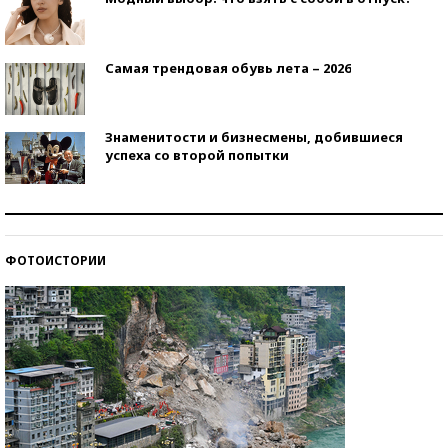
Самая трендовая обувь лета – 2026
Знаменитости и бизнесмены, добившиеся
успеха со второй попытки
Как защититься от солнца на курорте?
ФОТОИСТОРИИ
Кто изобрел средства связи?