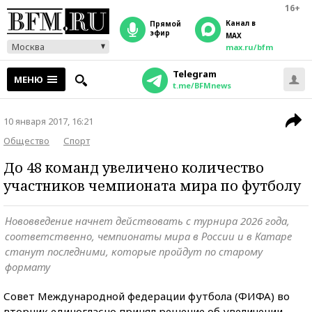
16+
Канал в
прямой
эфир
MAX
Москва
max.ru/bfm
Telegram
МЕНЮ
t.me/BFMnews
10 января 2017, 16:21
Общество
Спорт
До 48 команд увеличено количество
участников чемпионата мира по футболу
Нововведение начнет действовать с турнира 2026 года,
соответственно, чемпионаты мира в России и в Катаре
станут последними, которые пройдут по старому
формату
Совет Международной федерации футбола (ФИФА) во
вторник единогласно принял решение об увеличении