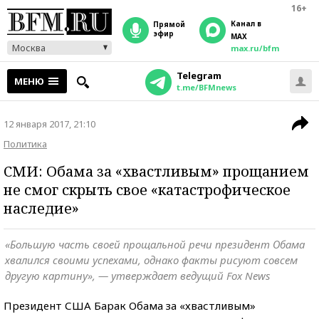
16+
Канал в
прямой
эфир
MAX
Москва
max.ru/bfm
Telegram
МЕНЮ
t.me/BFMnews
12 января 2017, 21:10
Политика
СМИ: Обама за «хвастливым» прощанием
не смог скрыть свое «катастрофическое
наследие»
«Большую часть своей прощальной речи президент Обама
хвалился своими успехами, однако факты рисуют совсем
другую картину», — утверждает ведущий Fox News
Президент США Барак Обама за «хвастливым»