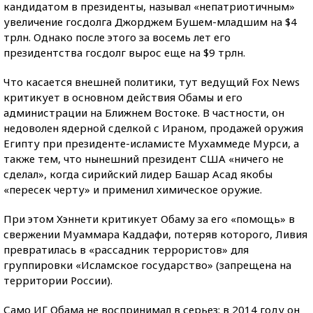
кандидатом в президенты, называл «непатриотичным»
увеличение госдолга Джорджем Бушем-младшим на $4
трлн. Однако после этого за восемь лет его
президентства госдолг вырос еще на $9 трлн.
Что касается внешней политики, тут ведущий Fox News
критикует в основном действия Обамы и его
администрации на Ближнем Востоке. В частности, он
недоволен ядерной сделкой с Ираном, продажей оружия
Египту при президенте-исламисте Мухаммеде Мурси, а
также тем, что нынешний президент США «ничего не
сделал», когда сирийский лидер Башар Асад якобы
«пересек черту» и применил химическое оружие.
При этом Хэннети критикует Обаму за его «помощь» в
свержении Муаммара Каддафи, потеряв которого, Ливия
превратилась в «рассадник террористов» для
группировки «Исламское государство» (запрещена на
территории России).
Само ИГ Обама не воспринимал в серьез: в 2014 году он