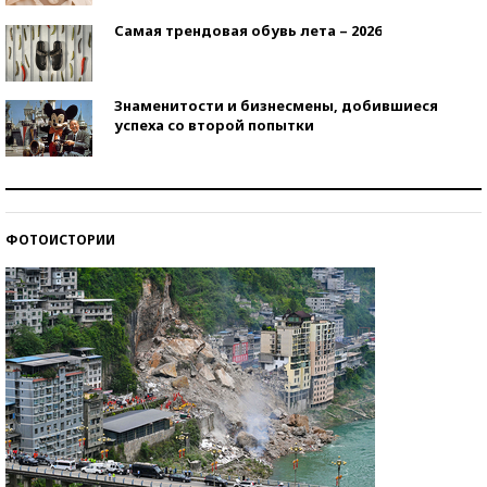
Самая трендовая обувь лета – 2026
Знаменитости и бизнесмены, добившиеся
успеха со второй попытки
Как защититься от солнца на курорте?
ФОТОИСТОРИИ
Кто изобрел средства связи?