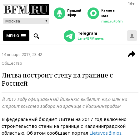
16+
Канал в
прямой
эфир
MAX
Москва
max.ru/bfm
Telegram
МЕНЮ
t.me/BFMnews
14 января 2017, 23:42
Общество
Литва построит стену на границе с
Россией
В 2017 году официальный Вильнюс выделит €3,6 млн на
строительство забора на границе с Калининградом
В федеральный бюджет Литвы на 2017 год включено
строительство стены на границе с Калининградской
областью. Об этом сообщает портал
Lietuvos žinios
.