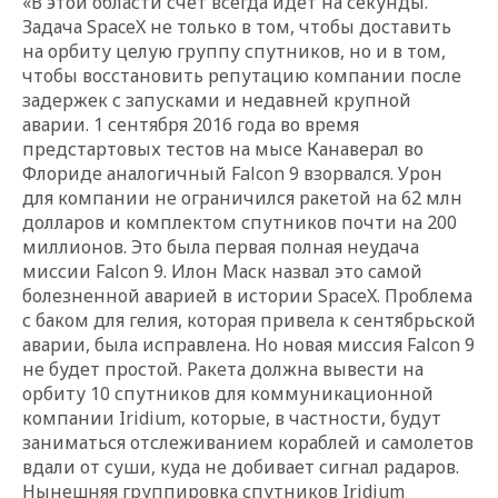
«В этой области счет всегда идет на секунды.
Задача SpaceX не только в том, чтобы доставить
на орбиту целую группу спутников, но и в том,
чтобы восстановить репутацию компании после
задержек с запусками и недавней крупной
аварии. 1 сентября 2016 года во время
предстартовых тестов на мысе Канаверал во
Флориде аналогичный Falcon 9 взорвался. Урон
для компании не ограничился ракетой на 62 млн
долларов и комплектом спутников почти на 200
миллионов. Это была первая полная неудача
миссии Falcon 9. Илон Маск назвал это самой
болезненной аварией в истории SpaceX. Проблема
с баком для гелия, которая привела к сентябрьской
аварии, была исправлена. Но новая миссия Falcon 9
не будет простой. Ракета должна вывести на
орбиту 10 спутников для коммуникационной
компании Iridium, которые, в частности, будут
заниматься отслеживанием кораблей и самолетов
вдали от суши, куда не добивает сигнал радаров.
Нынешняя группировка спутников Iridium