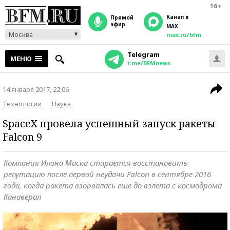
16+
Канал в
прямой
эфир
MAX
Москва
max.ru/bfm
Telegram
МЕНЮ
t.me/BFMnews
14 января 2017, 22:06
Технологии
Наука
SpaceX провела успешный запуск ракеты
Falcon 9
Компания Илона Маска старается восстановить
репутацию после первой неудачи Falcon в сентябре 2016
года, когда ракета взорвалась еще до взлета с космодрома
Канаверал