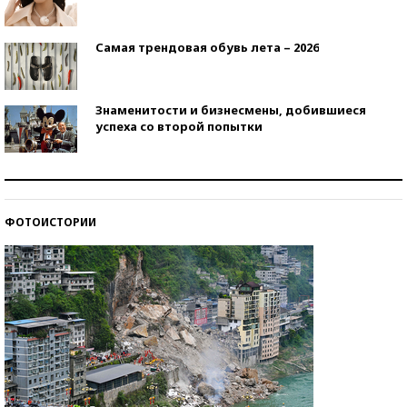
Самая трендовая обувь лета – 2026
Знаменитости и бизнесмены, добившиеся
успеха со второй попытки
Как защититься от солнца на курорте?
ФОТОИСТОРИИ
Кто изобрел средства связи?