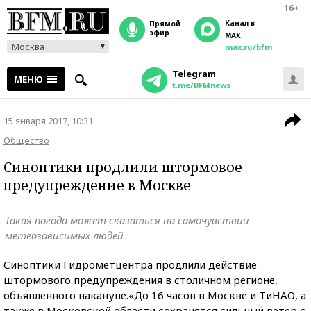
16+
Канал в
прямой
эфир
MAX
Москва
max.ru/bfm
Telegram
МЕНЮ
t.me/BFMnews
15 января 2017, 10:31
Общество
Синоптики продлили штормовое
предупреждение в Москве
Такая погода может сказаться на самочувствии
метеозависимых людей
Синоптики Гидрометцентра продлили действие
штормового предупреждения в столичном регионе,
объявленного накануне.«До 16 часов в Москве и ТиНАО, а
также в Московской области сохранятся сильный ветер с