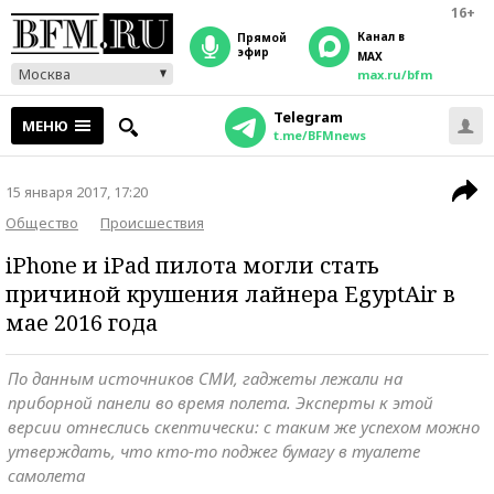
16+
Канал в
прямой
эфир
MAX
Москва
max.ru/bfm
Telegram
МЕНЮ
t.me/BFMnews
15 января 2017, 17:20
Общество
Происшествия
iPhone и iPad пилота могли стать
причиной крушения лайнера EgyptAir в
мае 2016 года
По данным источников СМИ, гаджеты лежали на
приборной панели во время полета. Эксперты к этой
версии отнеслись скептически: с таким же успехом можно
утверждать, что кто-то поджег бумагу в туалете
самолета