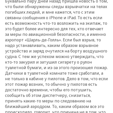
Буквально пару дней назад пришла новость о том,
что были обнаружены следы взрывчатки на телах
погибших людей, и мне кажется, что с этим
связаны сообщения о iPhone и iPad. То есть если
есть возможность что-то возложить на экипаж, то
это будет более интересно для тех, кто отвечает
за меры по авиационной безопасности, а именно
аэропорт «Шарль-де-Голль». Если был взрыв, то
надо устанавливать, каким образом взрывное
устройство и заряд очутился на борту воздушного
судна. С тем же успехом можно утверждать, что
кто-то закурил и затушил сигарету о рулон
туалетной бумаги, и из-за этого произошел пожар.
Датчики в туалетной комнате тоже сработали, а
не только в кабине у пилотов. Дело в том, что если
этот пожар возник, то обычно у пилотов есть
достаточно времени, чтобы его потушить,
сообщить об этом диспетчеру, снизиться,
принять какие-то меры по следованию на
ближайший аэродром. То, каким образом все это
происходило, говорит, что причина не в том, что