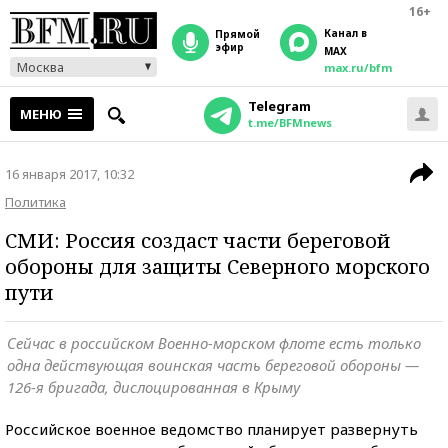
16+
Канал в
прямой
эфир
MAX
Москва
max.ru/bfm
Telegram
МЕНЮ
t.me/BFMnews
16 января 2017, 10:32
Политика
СМИ: Россия создаст части береговой
обороны для защиты Северного морского
пути
Сейчас в российском Военно-морском флоте есть только
одна действующая воинская часть береговой обороны —
126-я бригада, дислоцированная в Крыму
Российское военное ведомство планирует развернуть