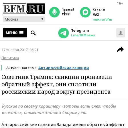
16+
Канал в
прямой
эфир
MAX
Москва
max.ru/bfm
Telegram
МЕНЮ
t.me/BFMnews
17 января 2017, 06:21
Политика
Актуальная тема:
Антироссийские санкции
Советник Трампа: санкции произвели
обратный эффект, они сплотили
российский народ вокруг президента
Русские по своему характеру «готовы есть снег, чтобы
выжить», отметил Энтони Скарамуччи
Антироссийские санкции Запада имели обратный эффект