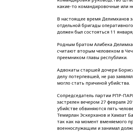
какие-то командировочные или не
В настоящее время Делимханов з
отдельной бригады оперативного 
должен был состояться 11 января,
Родным братом Алибека Делимхан
считают вторым человеком в Чеч
преемником главы республики.
Адвокаты старшей дочери Борис
делу потерпевшей, не раз заявля
могло стать причиной убийства.
Сопредседатель партии РПР-ПАР
застрелен вечером 27 февраля 2
убийстве обвиняются пять челове
Темирлан Эскерханов и Хамзат Ба
так как на момент вменяемого п
военнослужащим и занимал должн