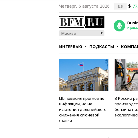
Четверг, 6 августа 2026
$
77
ЦБ
Busi
прям
Москва
ИНТЕРВЬЮ
ПОДКАСТЫ
КОМПА
СТИЛЬ
ТЕСТЫ
ЦБ повысил прогноз по
В России р
инфляции, но не
производст
исключил дальнейшего
бензина ни
снижения ключевой
экологичес
ставки