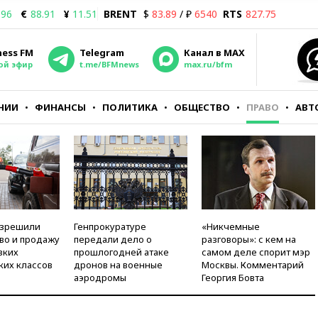
.96
€
88.91
¥
11.51
BRENT
$
83.89
/ ₽
6540
RTS
827.75
ness FM
Telegram
Канал в MAX
ой эфир
t.me/BFMnews
max.ru/bfm
НИИ
ФИНАНСЫ
ПОЛИТИКА
ОБЩЕСТВО
ПРАВО
АВТ
азрешили
Генпрокуратуре
«Никчемные
во и продажу
передали дело о
разговоры»: с кем на
зких
прошлогодней атаке
самом деле спорит мэр
ких классов
дронов на военные
Москвы. Комментарий
аэродромы
Георгия Бовта