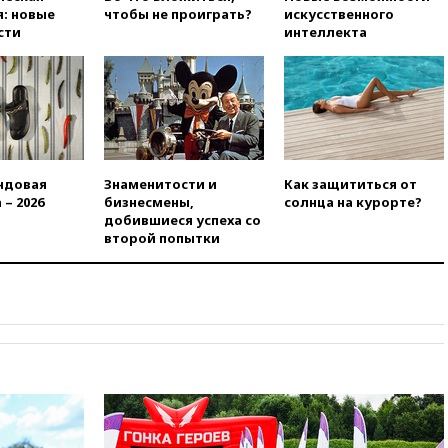
вчера, 21:15
Путин обсудил с
: новые
чтобы не проиграть?
искусственного
Машковым 150-летие Союза
сти
интеллекта
театральных деятелей
вчера, 20:47
Newsweek:
«взрывная» диарея охватила
47 из 50 штатов США
вчера, 20:35
ПВО за 12 часов
сбила 200 украинских
беспилотников
ндовая
Знаменитости и
Как защититься от
 – 2026
бизнесмены,
солнца на курорте?
вчера, 20:20
Третий комплект
добившиеся успеха со
золотых медалей выиграли на
второй попытки
ЧЕ российские синхронистки
вчера, 20:15
ТАСС: жизни
главы «Уралдронзавода»
после взрыва ничего не
угрожает
вчера, 20:08
По всей Грузии
снова отключилось
электричество
вчера, 20:00
Зеленский связал
дефицит ракет с попыткой