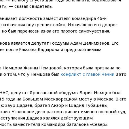
сохранить мобилизационный
т», — сказал свидетель.
ресурс для Украины
00:05
Девочка с «маской
анимает должность заместителя командира 46-й
Бэтмена» показала лицо
назначения внутренних войск. Изначально его допрос
после последней операции
 но был перенесен из-за его плохого самочувствия.
вчера, 23:35
Российского
историка Артема Кирпиченка
ова является депутат Госдумы Адам Делимханов. Его
арестовали в Израиле
не после Рамзана Кадырова и предполагаемым
вчера, 23:23
«Спартак»
разгромил «Оренбург» в
Кубке России
а Немцова Жанны Немцовой, которая была признана по
ли о том, что у Немцова был
конфликт с главой Чечни
вчера, 23:00
Пост Дмитриева в
и это
X о миграционном кризисе в
Сеуте набрал миллион
просмотров
НАС, депутат Ярославской облдумы Борис Немцов был
вчера, 22:49
Минпромторг:
015 года на Большом Москворецком мосту в Москве. В его
банкротство «Кванта» не
к: Заур Дадаев, братья Анзор и Шадид Губашевы,
означает прекращения
хаев. Уголовное дело рассматривает именно военный суд,
производства телевизоров в
реступления Дадаев являлся действующим
РФ
ость заместителя командира батальона «Север».
вчера, 22:35
Семь грузовых