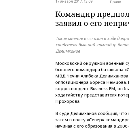
17 января 2017, 13:09
Право
Командир предпол
заявил о его непри
Такое мнение высказал в ходе допро
свидетеля бывший командир батал
Делимханов
Московский окружной военный су
бывшего командира батальона «С
МВД Чечни Алибека Делимханова 
оппозиционера Бориса Немцова. 
корреспондент Business FM, он бы
ходатайству представителя поте
Прохорова.
В суде Делимханов сообщил, что 
затем в полку «Север» командиро
начиная с его образования в 2006