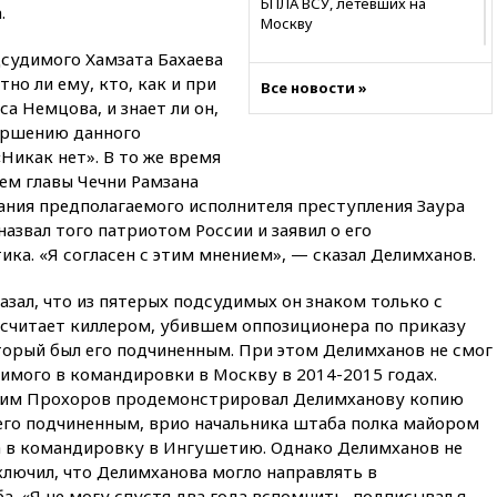
БПЛА ВСУ, летевших на
.
Москву
дсудимого Хамзата Бахаева
06:25
Золото подорожало до
$4350 за тройскую унцию
тно ли ему, кто, как и при
Все новости »
а Немцова, и знает ли он,
06:01
МИД РФ: Казахстан
ершению данного
понимает сущность киевского
режима
«Никак нет». В то же время
нием главы Чечни Рамзана
05:10
Дом детства Нила
ания предполагаемого исполнителя преступления Заура
Армстронга впервые за 38 лет
выставили на продажу
назвал того патриотом России и заявил о его
ика. «Я согласен с этим мнением», — сказал Делимханов.
04:00
Мирошник: России стоит
быть готовой к продолжению
азал, что из пятерых подсудимых он знаком только с
украинского конфликта
 считает киллером, убившем оппозиционера по приказу
03:16
Трамп заявил, что
торый был его подчиненным. При этом Делимханов не смог
предпочел бы соглашение с
имого в командировки в Москву в 2014-2015 годах.
Ираном
дим Прохоров продемонстрировал Делимханову копию
02:06
Лантратова: судьба
 его подчиненным, врио начальника штаба полка майором
сотни жителей Курской
 в командировку в Ингушетию. Однако Делимханов не
области все еще неизвестна
сключил, что Делимханова могло направлять в
01:10
МИД РФ: ЕС пытается
 «Я не могу спустя два года вспомнить, подписывал я