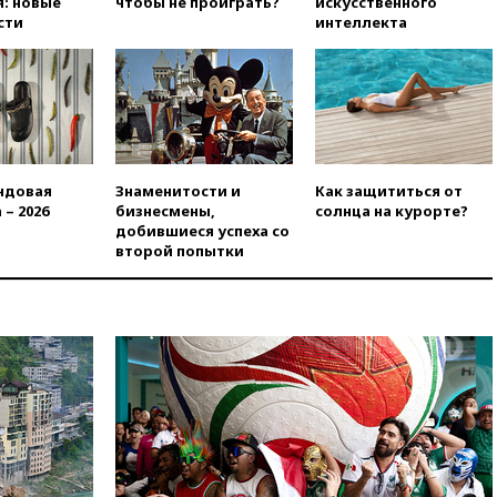
вчера, 18:45
Крупнейший
: новые
чтобы не проиграть?
искусственного
склад маркетплейса Rozetka
сти
интеллекта
сгорел под Киевом
вчера, 18:35
Джаред Лето
лишился роли в фильме
Барри Левинсона на фоне
обвинений в насилии
вчера, 18:28
Выборы ректора
ГИТИСа перенесены на «после
ндовая
Знаменитости и
Как защититься от
1 ноября»
 – 2026
бизнесмены,
солнца на курорте?
добившиеся успеха со
вчера, 18:15
Путин указал на
второй попытки
нехватку врачей в
Белгородской области
вчера, 17:58
ЕС отменил
временную защиту для
военнообязанных украинцев
вчера, 17:45
Шуваев сообщил
об учащении атак ВСУ на
Белгородскую область
вчера, 17:35
Шуваев за два с
половиной месяца посетил