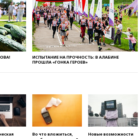
Запада принудить Киев к
уступкам
вчера, 19:45
Памфилова: ЦИК
примет беспрецедентные
меры безопасности во время
выборов
вчера, 19:35
Памфилова
сообщила об омоложении
партийных списков на выборах
ЛОВА!
ИСПЫТАНИЕ НА ПРОЧНОСТЬ: В АЛАБИНЕ
в Госдуму
ПРОШЛА «ГОНКА ГЕРОЕВ»
вчера, 19:25
Путин
прокомментировал первый
номер «Единой России» в
бюллетене
вчера, 19:15
Путин обсудил с
Памфиловой подготовку к
единому дню голосования
вчера, 18:56
Wildberries
отрицает перенос основной
логистики за пределы России
ческая
Во что вложиться,
Новые возможности