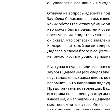
он уволился в мае-июне 2015 года
Отвечая на вопросы адвоката по
Заурбека Садаханова о том, извес
каких обстоятельствах убил Борис
кто может быть причастен к сов
преступления, свидетель сказал: 
он сказал, что согласен с заявле
Кадырова, который после задерж
Дадаева в своем блоге в соцсети 
непричастности к убийству полит
Выступая в суде, свидетель расск
Зауром Дадаевым (его следствие
неустановленных заказчиков), ко
вспомнить, что направлял подсуд
Представитель потерпевших Ва
его приказа, заверенную другим
Юноевым, о направлении Дадаева
смог вспомнить и этого. Он не и
командировки руководство штаба.