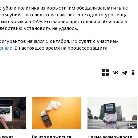
вагонов сошли с рельсов в
 убили политика из корысти: им обещали заплатить не
Оренбургской области
ором убийства следствие считает еще одного уроженца
вчера, 22:22
Минфин: в июле
ый скрылся в ОАЭ. Его заочно арестовали и объявили в
выросли нефтегазовые
следствию установить не удалось.
доходы российского бюджета
вчера, 22:15
Аксаков: ЦБ
игурантов начался 5 октября. Их судят с участием
согласовал первый стандарт
знали
. В настоящее время на процессе защита
исламского банкинга
вчера, 21:43
Организаторы
«Интервидения»
подтвердили, что конкурс
пройдет в Саудовской Аравии
вчера, 21:35
Машков: в РФ
подготовили концепцию
развития театрального
искусства до 2035 года
вчера, 21:21
Правительство
РФ разрешило продажу
бензина старых
экологических классов
ческая
Во что вложиться,
Новые возможности