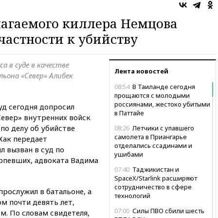
агаемого киллера Немцова
частности к убийству
са в суде в качестве
Лента новостей
ьона «Север» Алибек
08:54
В Таиланде сегодня
прощаются с молодыми
россиянами, жестоко убитыми
д сегодня допросил
в Паттайе
евер» внутренних войск
по делу об убийстве
08:26
Летчики с упавшего
самолета в Приангарье
Как передает
отделались ссадинами и
л вызван в суд по
ушибами
рпевших, адвоката Вадима
07:40
Таджикистан и
SpaceX/Starlink расширяют
сотрудничество в сфере
прослужил в батальоне, а
технологий
м почти девять лет,
07:00
Силы ПВО сбили шесть
-м. По словам свидетеля,