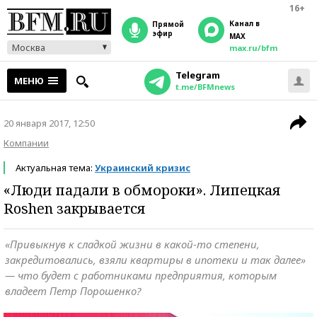
16+
Канал в
прямой
эфир
MAX
Москва
max.ru/bfm
Telegram
МЕНЮ
t.me/BFMnews
20 января 2017, 12:50
Компании
Актуальная тема:
Украинский кризис
«Люди падали в обмороки». Липецкая
Roshen закрывается
«Привыкнув к сладкой жизни в какой-то степени,
закредитовались, взяли квартиры в ипотеки и так далее»
— что будет с работниками предприятия, которым
владеет Петр Порошенко?