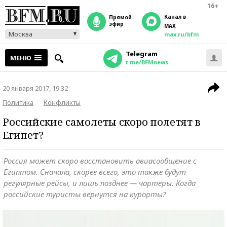
16+
Канал в
прямой
эфир
MAX
Москва
max.ru/bfm
Telegram
МЕНЮ
t.me/BFMnews
20 января 2017, 19:32
Политика
Конфликты
Российские самолеты скоро полетят в
Египет?
Россия может скоро восстановить авиасообщение с
Египтом. Сначала, скорее всего, это также будут
регулярные рейсы, и лишь позднее — чартеры. Когда
российские туристы вернутся на курорты?