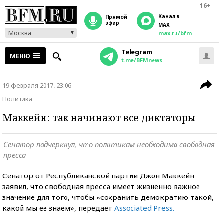
16+
Канал в
прямой
эфир
MAX
Москва
max.ru/bfm
Telegram
МЕНЮ
t.me/BFMnews
19 февраля 2017, 23:06
Политика
Маккейн: так начинают все диктаторы
Сенатор подчеркнул, что политикам необходима свободная
пресса
Сенатор от Республиканской партии Джон Маккейн
заявил, что свободная пресса имеет жизненно важное
значение для того, чтобы «сохранить демократию такой,
какой мы ее знаем», передает
Associated Press.