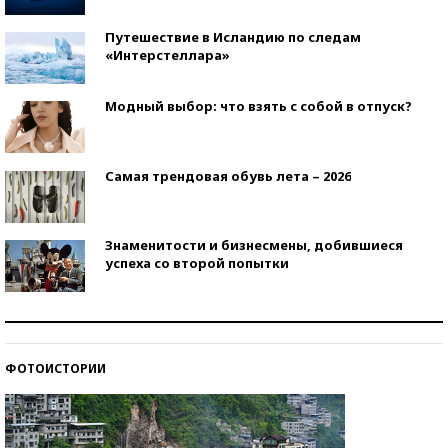
Путешествие в Исландию по следам
«Интерстеллара»
Модный выбор: что взять с собой в отпуск?
Самая трендовая обувь лета – 2026
Знаменитости и бизнесмены, добившиеся
успеха со второй попытки
Как защититься от солнца на курорте?
ФОТОИСТОРИИ
Кто изобрел средства связи?