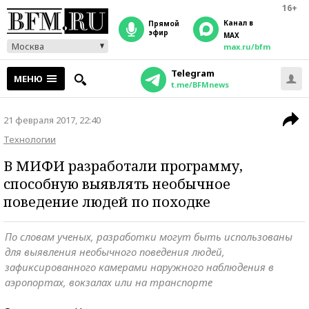
16+
Канал в
прямой
эфир
MAX
Москва
max.ru/bfm
Telegram
МЕНЮ
t.me/BFMnews
21 февраля 2017, 22:40
Технологии
В МИФИ разработали программу,
способную выявлять необычное
поведение людей по походке
По словам ученых, разработки могут быть использованы
для выявления необычного поведения людей,
зафиксированного камерами наружного наблюдения в
аэропортах, вокзалах или на транспорте