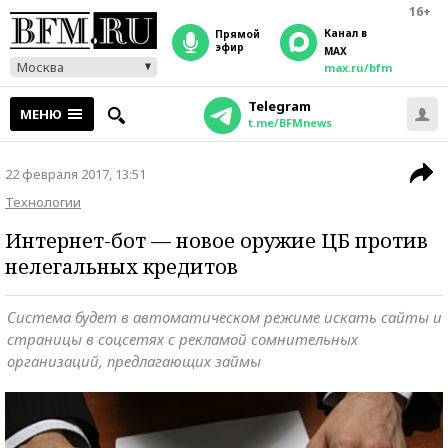
16+
Канал в
прямой
эфир
MAX
Москва
max.ru/bfm
Telegram
МЕНЮ
t.me/BFMnews
22 февраля 2017, 13:51
Технологии
Интернет-бот — новое оружие ЦБ против
нелегальных кредитов
Система будет в автоматическом режиме искать сайты и
страницы в соцсетях с рекламой сомнительных
организаций, предлагающих займы