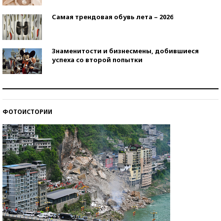
Самая трендовая обувь лета – 2026
Знаменитости и бизнесмены, добившиеся
успеха со второй попытки
Как защититься от солнца на курорте?
ФОТОИСТОРИИ
Кто изобрел средства связи?