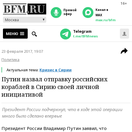
16+
Канал в
прямой
эфир
MAX
Москва
max.ru/bfm
Telegram
МЕНЮ
t.me/BFMnews
23 февраля 2017, 19:07
Политика
Актуальная тема:
Кризис в Сирии
Путин назвал отправку российских
кораблей в Сирию своей личной
инициативой
Президент России подчеркнул, что в ходе этой операции
много было сделано впервые
Президент России Владимир Путин заявил, что