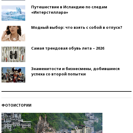
Путешествие в Исландию по следам
«Интерстеллара»
Модный выбор: что взять с собой в отпуск?
Самая трендовая обувь лета – 2026
Знаменитости и бизнесмены, добившиеся
успеха со второй попытки
Как защититься от солнца на курорте?
ФОТОИСТОРИИ
Кто изобрел средства связи?