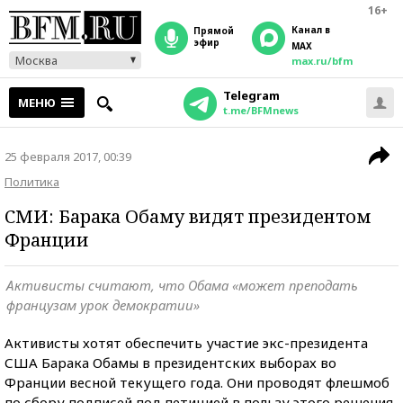
16+
Канал в
прямой
эфир
MAX
Москва
max.ru/bfm
Telegram
МЕНЮ
t.me/BFMnews
25 февраля 2017, 00:39
Политика
СМИ: Барака Обаму видят президентом
Франции
Активисты считают, что Обама «может преподать
французам урок демократии»
Активисты хотят обеспечить участие экс-президента
США Барака Обамы в президентских выборах во
Франции весной текущего года. Они проводят флешмоб
по сбору подписей под петицией в пользу этого решения,