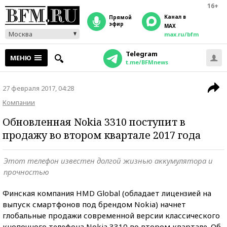
16+
Канал в
прямой
эфир
MAX
Москва
max.ru/bfm
Telegram
МЕНЮ
t.me/BFMnews
27 февраля 2017, 04:28
Компании
Обновленная Nokia 3310 поступит в
продажу во втором квартале 2017 года
Этот телефон известен долгой жизнью аккумулятора и
прочностью
Финская компания HMD Global (обладает лицензией на
выпуск смартфонов под брендом Nokia) начнет
глобальные продажи современной версии классического
кнопочного телефона Nokia 3310 во втором квартале. Об