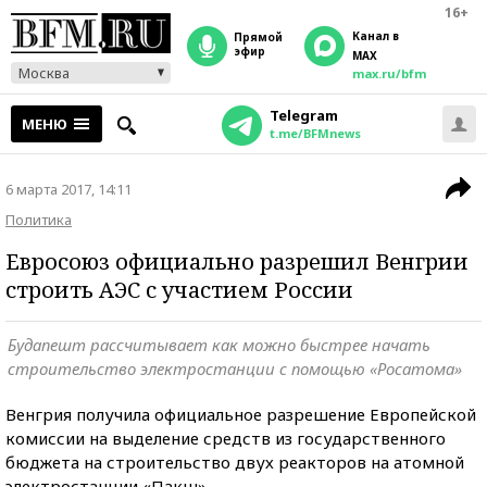
16+
Канал в
прямой
эфир
MAX
Москва
max.ru/bfm
Telegram
МЕНЮ
t.me/BFMnews
6 марта 2017, 14:11
Политика
Евросоюз официально разрешил Венгрии
строить АЭС с участием России
Будапешт рассчитывает как можно быстрее начать
строительство электростанции с помощью «Росатома»
Венгрия получила официальное разрешение Европейской
комиссии на выделение средств из государственного
бюджета на строительство двух реакторов на атомной
электростанции «Пакш».