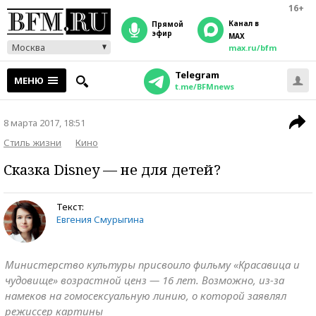
16+
Канал в
прямой
эфир
MAX
Москва
max.ru/bfm
Telegram
МЕНЮ
t.me/BFMnews
8 марта 2017, 18:51
Стиль жизни
Кино
Сказка Disnеy — не для детей?
Текст:
Евгения Смурыгина
Министерство культуры присвоило фильму «Красавица и
чудовище» возрастной ценз — 16 лет. Возможно, из-за
намеков на гомосексуальную линию, о которой заявлял
режиссер картины