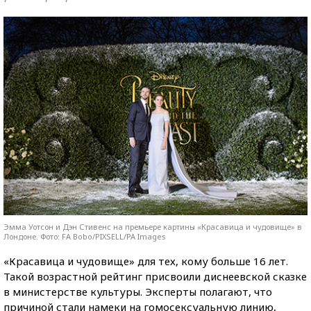
Эмма Уотсон и Дэн Стивенс на премьере картины «Красавица и чудовище» в
Лондоне. Фото: FA Bobo/PIXSELL/PA Images
«Красавица и чудовище» для тех, кому больше 16 лет.
Такой возрастной рейтинг присвоили диснеевской сказке
в министерстве культуры.
Эксперты полагают, что
причиной стали намеки на гомосексуальную линию,