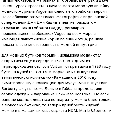
на конкурсах красоты. В начале марта мировую линейку
модного журнала Vogue пополнила его арабская версия.
На ее обложке разместилась фотография американской
супермодели Джи Джи Хадид в платке, расшитом
стразами. Таким образом Хадид, регулярно
появляющаяся на обложках Vogue во всем мире и
имеющая палестинские корни по линии отца, решила
показать всю многогранность модной индустрии.
Для модных бутиков термин «исламская мода» стал
открытием еще в середине 1980-ых. Одним из
первопроходцев был Lois Vuitton, открывший в 1983 году
бутик в Кувейте. В 2014-м марка DKNY выпустила
тематическую коллекцию «Рамадан», в 2016 году
лимитированную коллекцию для мусульман выпустили
Burburry, а чуть позже Дольче и Габбана представили
серию одежды «Очарование Ближнего Востока». Но если
раньше модно одеваться по шариату можно было только
в люксовых бутиках, то теперь приобрести хиджаб
можно и в магазинах массмаркета H&M, Marks&Spencer и