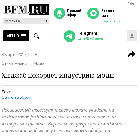
16+
Канал в
прямой
эфир
MAX
Москва
max.ru/bfm
Telegram
МЕНЮ
t.me/BFMnews
8 марта 2017, 22:03
Стиль жизни
Мода
Хиджаб покоряет индустрию моды
Текст:
Сергей Бобрик
Религиозный аксессуар теперь можно увидеть на
подмостках fashion-показов, в масс-маркетах и на
конкурсах красоты. Впрочем, популяризация хиджаба
«исламской моды» не у всех вызывает одобрение