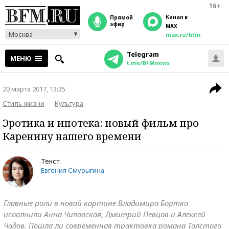
16+
Канал в
прямой
эфир
MAX
Москва
max.ru/bfm
Telegram
МЕНЮ
t.me/BFMnews
20 марта 2017, 13:35
Стиль жизни
Культура
Эротика и ипотека: новый фильм про
Каренину нашего времени
Текст:
Евгения Смурыгина
Главные роли в новой картине Владимира Бортко
исполнили Анна Чиповская, Дмитрий Певцов и Алексей
Чадов. Пошла ли современная трактовка романа Толстого