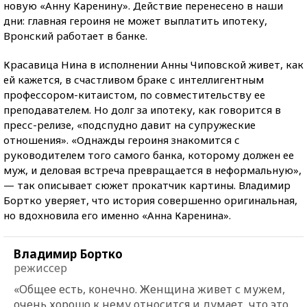
новую «Анну Каренину». Действие перенесено в наши
дни: главная героиня не может выплатить ипотеку,
Вронский работает в банке.
Красавица Нина в исполнении Анны Чиповской живет, как
ей кажется, в счастливом браке с интеллигентным
профессором-китаистом, по совместительству ее
преподавателем. Но долг за ипотеку, как говорится в
пресс-релизе, «подспудно давит на супружеские
отношения». «Однажды героиня знакомится с
руководителем того самого банка, которому должен ее
муж, и деловая встреча превращается в неформальную»,
— так описывает сюжет прокатчик картины. Владимир
Бортко уверяет, что история совершенно оригинальная,
но вдохновила его именно «Анна Каренина».
Владимир Бортко
режиссер
«Общее есть, конечно. Женщина живет с мужем,
очень хорошо к нему относится и думает, что это