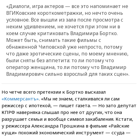
«Диалоги, игра актеров — все это напоминает не
ВГИКовские короткометражки, но нечто очень
условное. Все вышли из зала после просмотра с
неким удивлением, не хочется при этом ни в
коем случае критиковать Владимира Бортко.
Может быть, снимать такие фильмы с
обнаженной Чиповской уже непросто, потому
что даже эротические сцены, по моему мнению,
были сняты без аппетита: то ли потому что
оператор женщина, то ли потому что Владимир
Владимирович сильно взрослый для таких сцен».
Но четче всего претензии к Бортко высказал
«Коммерсантъ»
. «Мы не знаем, сталкивался ли сам
режиссер с ипотекой, — пишет газета. — Но зато депутат
КПРФ наверняка слышал про нее от других, что она
разрушает семьи и вообще символ закабаления. Кстати,
у режиссера Александра Прошкина в фильме «Райские
кущи» похожий экономический инструмент — ссуда —