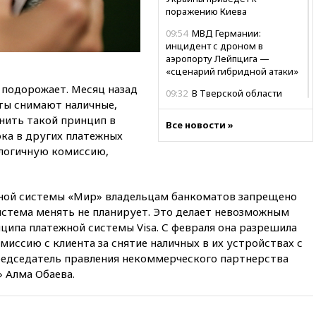
поражению Киева
09:54
МВД Германии:
инцидент с дроном в
аэропорту Лейпцига —
«сценарий гибридной атаки»
 подорожает. Месяц назад
09:32
В Тверской области
нты снимают наличные,
обломки дрона повредили
фасад логокомплекса
нить такой принцип в
Все новости »
Wildberries
ока в других платежных
алогичную комиссию,
09:18
В Ярославской области
отражена самая
массированная атака БПЛА
ной системы «Мир» владельцам банкоматов запрещено
09:16
Трамп сообщил об
истема менять не планирует. Это делает невозможным
огромном запасе боеприпасов
в США
ципа платежной системы Visa. С февраля она разрешила
иссию с клиента за снятие наличных в их устройствах с
08:54
В Таиланде сегодня
председатель правления некоммерческого партнерства
прощаются с молодыми
 Алма Обаева.
россиянами, жестоко убитыми
в Паттайе
08:26
Летчики с упавшего