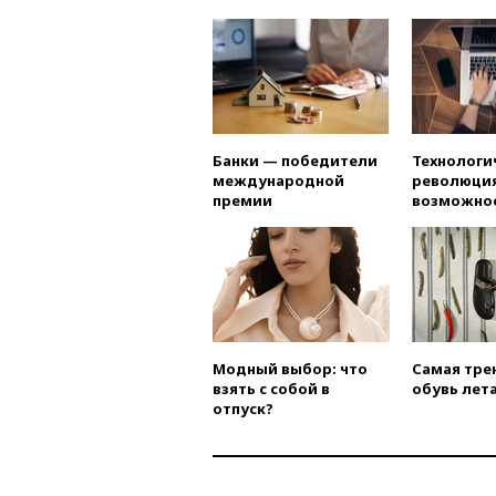
Банки — победители
Технологи
международной
революция
премии
возможно
Модный выбор: что
Самая тре
взять с собой в
обувь лета
отпуск?