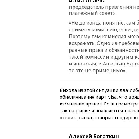
Алма Обаева
председатель правления н
платежный совет»
«Не до конца понятно, сам 
снимать комиссию, если де
Поэтому там комиссия може
возражать. Одно из требов
равные права и обязаннос
такой комиссии к другим ка
и японская, и American Expr
то это не применимо».
Выхода из этой ситуации два: ли
обналичивания карт Visa, что вр
изменение правил. Если посмотр
так на рынке и появляются: снача
отклик рынка, говорит гендирект
Алексей Богаткин