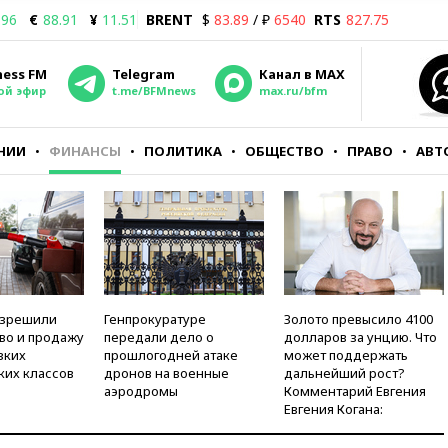
.96
€
88.91
¥
11.51
BRENT
$
83.89
/ ₽
6540
RTS
827.75
ness FM
Telegram
Канал в MAX
ой эфир
t.me/BFMnews
max.ru/bfm
НИИ
ФИНАНСЫ
ПОЛИТИКА
ОБЩЕСТВО
ПРАВО
АВТ
азрешили
Генпрокуратуре
Золото превысило 4100
во и продажу
передали дело о
долларов за унцию. Что
зких
прошлогодней атаке
может поддержать
ких классов
дронов на военные
дальнейший рост?
аэродромы
Комментарий Евгения
Евгения Когана: