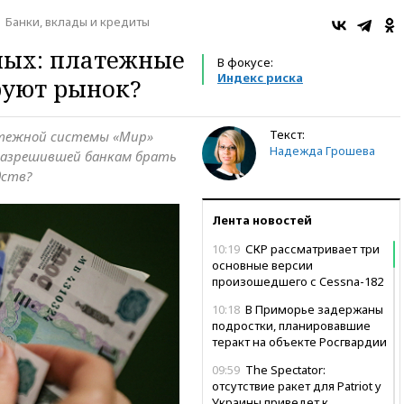
Банки, вклады и кредиты
ных: платежные
В фокусе:
Индекс риска
руют рынок?
Текст:
атежной системы «Мир»
Надежда Грошева
 разрешившей банкам брать
дств?
Лента новостей
10:19
СКР рассматривает три
основные версии
произошедшего с Cessna-182
10:18
В Приморье задержаны
подростки, планировавшие
теракт на объекте Росгвардии
09:59
The Spectator:
отсутствие ракет для Patriot у
Украины приведет к