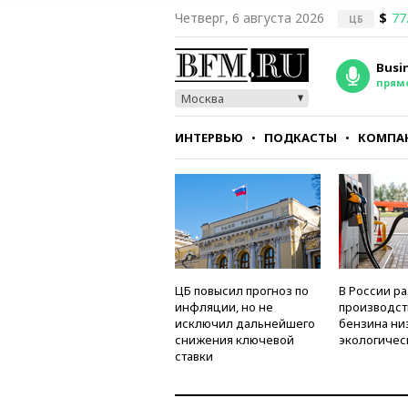
Четверг, 6 августа 2026
$
77
ЦБ
Busi
прям
Москва
ИНТЕРВЬЮ
ПОДКАСТЫ
КОМПА
СТИЛЬ
ТЕСТЫ
ЦБ повысил прогноз по
В России р
инфляции, но не
производст
исключил дальнейшего
бензина ни
снижения ключевой
экологичес
ставки