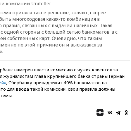
й компании Uniteller
03:16
Трамп заявил, что
тема приняла такое решение, значит, скорее
предпочел бы соглашение с
 быть многоходовая какая-то комбинация в
Ираном
правил, связанных с выдачей наличных. Такая
02:06
Лантратова: судьба
с одной стороны с большой сетью банкоматов, а с
сотни жителей Курской
ей собственных карт. Очевидно, что таким
области все еще неизвестна
именно по этой причине он и высказался за
01:10
МИД РФ: ЕС пытается
».
сохранить мобилизационный
ресурс для Украины
00:05
Девочка с «маской
ербанк намерен ввести комиссию с чужих клиентов за
Бэтмена» показала лицо
ил журналистам глава крупнейшего банка страны Герман
после последней операции
ей»
, Сбербанку принадлежит 40% банкоматов на
вчера, 23:35
Российского
что для ввода такой комиссии, свои правила должны
историка Артема Кирпиченка
стемы.
арестовали в Израиле
вчера, 23:23
«Спартак»
разгромил «Оренбург» в
Кубке России
вчера, 23:00
Пост Дмитриева в
X о миграционном кризисе в