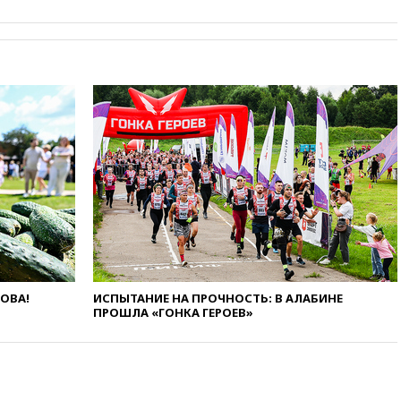
вчера, 21:35
Машков: в РФ
подготовили концепцию
развития театрального
искусства до 2035 года
вчера, 21:21
Правительство
РФ разрешило продажу
бензина старых
экологических классов
вчера, 21:15
Путин обсудил с
Машковым 150-летие Союза
театральных деятелей
вчера, 20:47
Newsweek:
«взрывная» диарея охватила
47 из 50 штатов США
вчера, 20:35
ПВО за 12 часов
сбила 200 украинских
ЛОВА!
ИСПЫТАНИЕ НА ПРОЧНОСТЬ: В АЛАБИНЕ
беспилотников
ПРОШЛА «ГОНКА ГЕРОЕВ»
вчера, 20:20
Третий комплект
золотых медалей выиграли на
ЧЕ российские синхронистки
вчера, 20:15
ТАСС: жизни