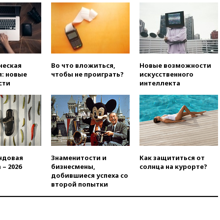
главы «Уралдронзавода»
после взрыва ничего не
угрожает
вчера, 20:08
По всей Грузии
снова отключилось
электричество
ческая
Во что вложиться,
Новые возможности
вчера, 20:00
Зеленский связал
: новые
чтобы не проиграть?
искусственного
дефицит ракет с попыткой
сти
интеллекта
Запада принудить Киев к
уступкам
вчера, 19:45
Памфилова: ЦИК
примет беспрецедентные
меры безопасности во время
выборов
вчера, 19:35
Памфилова
ндовая
Знаменитости и
Как защититься от
сообщила об омоложении
 – 2026
бизнесмены,
солнца на курорте?
партийных списков на выборах
добившиеся успеха со
в Госдуму
второй попытки
вчера, 19:25
Путин
прокомментировал первый
номер «Единой России» в