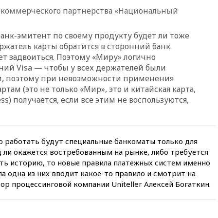
самолета в Приангарье
екоммерческого партнерства «Национальный
отделались ссадинами и
ушибами
банк-эмитент по своему продукту будет ли тоже
07:40
Таджикистан и
SpaceX/Starlink расширяют
ржатель карты обратится в сторонний банк.
сотрудничество в сфере
т задвоиться. Поэтому «Миру» логично
технологий
аний Visa — чтобы у всех держателей были
07:00
Силы ПВО сбили шесть
ти, поэтому при невозможности применения
БПЛА ВСУ, летевших на
ртам (это не только «Мир», это и китайская карта,
Москву
ess) получается, если все этим не воспользуются,
06:25
Золото подорожало до
$4350 за тройскую унцию
06:01
МИД РФ: Казахстан
бо работать будут специальные банкоматы только для
понимает сущность киевского
режима
яд ли окажется востребованным на рынке, либо требуется
еть историю, то новые правила платежных систем именно
05:10
Дом детства Нила
ла одна из них вводит какое-то правило и смотрит на
Армстронга впервые за 38 лет
ор процессинговой компании Uniteller Алексей Богаткин.
выставили на продажу
04:00
Мирошник: России стоит
быть готовой к продолжению
украинского конфликта