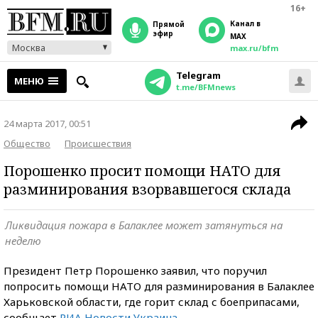
16+
Канал в
прямой
эфир
MAX
Москва
max.ru/bfm
Telegram
МЕНЮ
t.me/BFMnews
24 марта 2017, 00:51
Общество
Происшествия
Порошенко просит помощи НАТО для
разминирования взорвавшегося склада
Ликвидация пожара в Балаклее может затянуться на
неделю
Президент Петр Порошенко заявил, что поручил
попросить помощи НАТО для разминирования в Балаклее
Харьковской области, где горит склад с боеприпасами,
сообщает
РИА Новости Украина.