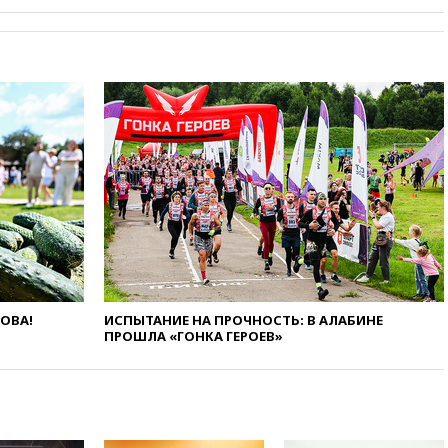
вчера, 20:35
ПВО за 12 часов
сбила 200 украинских
беспилотников
вчера, 20:20
Третий комплект
золотых медалей выиграли на
ЧЕ российские синхронистки
вчера, 20:15
ТАСС: жизни
главы «Уралдронзавода»
после взрыва ничего не
угрожает
вчера, 20:08
По всей Грузии
снова отключилось
электричество
вчера, 20:00
Зеленский связал
дефицит ракет с попыткой
ЛОВА!
ИСПЫТАНИЕ НА ПРОЧНОСТЬ: В АЛАБИНЕ
Запада принудить Киев к
ПРОШЛА «ГОНКА ГЕРОЕВ»
уступкам
вчера, 19:45
Памфилова: ЦИК
примет беспрецедентные
меры безопасности во время
выборов