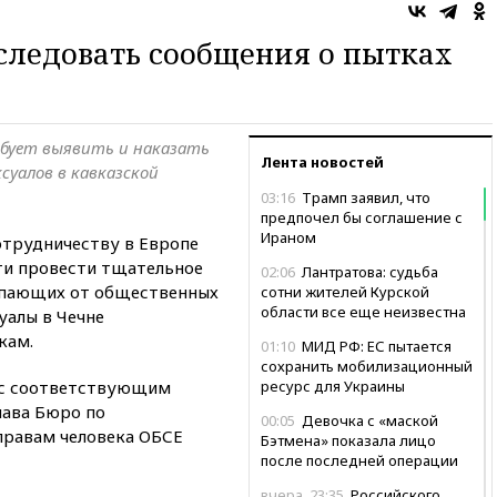
следовать сообщения о пытках
ебует выявить и наказать
Лента новостей
суалов в кавказской
03:16
Трамп заявил, что
предпочел бы соглашение с
Ираном
отрудничеству в Европе
сти провести тщательное
02:06
Лантратова: судьба
упающих от общественных
сотни жителей Курской
области все еще неизвестна
уалы в Чечне
кам.
01:10
МИД РФ: ЕС пытается
сохранить мобилизационный
 с соответствующим
ресурс для Украины
лава Бюро по
00:05
Девочка с «маской
правам человека ОБСЕ
Бэтмена» показала лицо
после последней операции
вчера, 23:35
Российского