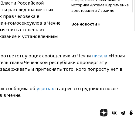
«Власти Российской
историка Артема Кирпиченка
ти расследование этих
арестовали в Израиле
 прав человека в
вчера, 23:23
«Спартак»
н-гомосексуалов в Чечне,
Все новости »
разгромил «Оренбург» в
ыяснить степень их
Кубке России
казание к установленным
вчера, 23:00
Пост Дмитриева в
X о миграционном кризисе в
Сеуте набрал миллион
о соответствующих сообщениях из Чечни
писала
«Новая
просмотров
ель главы Чеченской республики опроверг эту
вчера, 22:49
Минпромторг:
 задерживать и притеснять того, кого попросту нет в
банкротство «Кванта» не
означает прекращения
производства телевизоров в
РФ
ты» сообщила об
угрозах
в адрес сотрудников после
 в Чечне.
вчера, 22:35
Семь грузовых
вагонов сошли с рельсов в
Оренбургской области
вчера, 22:22
Минфин: в июле
выросли нефтегазовые
доходы российского бюджета