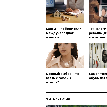
Банки — победители
Технологи
международной
революция
премии
возможно
Модный выбор: что
Самая тре
взять с собой в
обувь лета
отпуск?
ФОТОИСТОРИИ