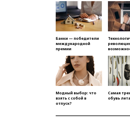
Банки — победители
Технологи
международной
революция
премии
возможно
Модный выбор: что
Самая тре
взять с собой в
обувь лета
отпуск?