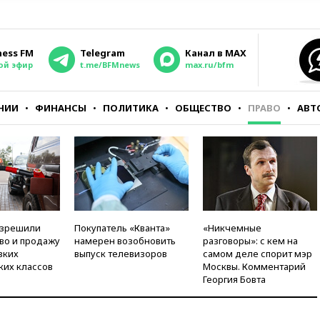
ness FM
Telegram
Канал в MAX
ой эфир
t.me/BFMnews
max.ru/bfm
НИИ
ФИНАНСЫ
ПОЛИТИКА
ОБЩЕСТВО
ПРАВО
АВТ
азрешили
Покупатель «Кванта»
«Никчемные
во и продажу
намерен возобновить
разговоры»: с кем на
зких
выпуск телевизоров
самом деле спорит мэр
ких классов
Москвы. Комментарий
Георгия Бовта