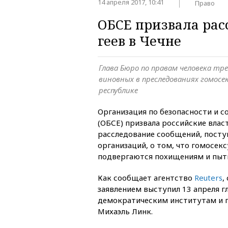
14 апреля 2017, 10:41
Право
ОБСЕ призвала рас
геев в Чечне
Глава Бюро по правам человека тр
виновных в преследованиях гомосек
республике
Организация по безопасности и с
(ОБСЕ) призвала российские вла
расследование сообщений, пост
организаций, о том, что гомосекс
подвергаются похищениям и пыт
Как сообщает агентство
Reuters
,
заявлением выступил 13 апреля г
демократическим институтам и 
Михаэль Линк.