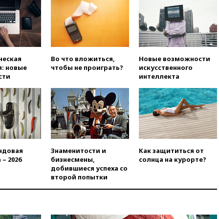
вчера, 19:35
Памфилова
сообщила об омоложении
партийных списков на выборах
в Госдуму
вчера, 19:25
Путин
ческая
Во что вложиться,
Новые возможности
прокомментировал первый
: новые
чтобы не проиграть?
искусственного
номер «Единой России» в
сти
интеллекта
бюллетене
вчера, 19:15
Путин обсудил с
Памфиловой подготовку к
единому дню голосования
вчера, 18:56
Wildberries
отрицает перенос основной
логистики за пределы России
ндовая
Знаменитости и
Как защититься от
вчера, 18:45
Крупнейший
 – 2026
бизнесмены,
солнца на курорте?
склад маркетплейса Rozetka
добившиеся успеха со
сгорел под Киевом
второй попытки
вчера, 18:35
Джаред Лето
лишился роли в фильме
Барри Левинсона на фоне
обвинений в насилии