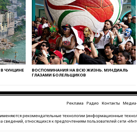
вчера, 18:28
Выборы ректора
ГИТИСа перенесены на «после
1 ноября»
вчера, 18:15
Путин указал на
нехватку врачей в
Белгородской области
вчера, 17:58
ЕС отменил
временную защиту для
военнообязанных украинцев
В ЧУНЦИНЕ
ВОСПОМИНАНИЯ НА ВСЮ ЖИЗНЬ. МУНДИАЛЬ
вчера, 17:45
Шуваев сообщил
ГЛАЗАМИ БОЛЕЛЬЩИКОВ
об учащении атак ВСУ на
Белгородскую область
вчера, 17:35
Шуваев за два с
половиной месяца посетил
все округа Белгородской
Реклама
Радио
Контакты
Медиа-
области
рименяются рекомендательные технологии (информационные техно
вчера, 17:25
Путин встретился
за сведений, относящихся к предпочтениям пользователей сети «Ин
с врио губернатора
Белгородской области
Шуваевым