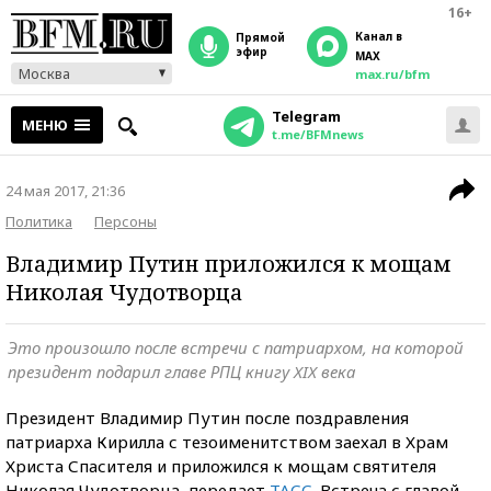
16+
Канал в
прямой
эфир
MAX
Москва
max.ru/bfm
Telegram
МЕНЮ
t.me/BFMnews
24 мая 2017, 21:36
Политика
Персоны
Владимир Путин приложился к мощам
Николая Чудотворца
Это произошло после встречи с патриархом, на которой
президент подарил главе РПЦ книгу XIX века
Президент Владимир Путин после поздравления
патриарха Кирилла с тезоименитством заехал в Храм
Христа Спасителя и приложился к мощам святителя
Николая Чудотворца, передает
ТАСС
. Встреча с главой