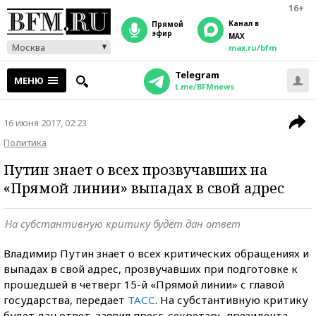
16+
Канал в
прямой
эфир
MAX
Москва
max.ru/bfm
Telegram
МЕНЮ
t.me/BFMnews
16 июня 2017, 02:23
Политика
Путин знает о всех прозвучавших на
«Прямой линии» выпадах в свой адрес
На субстантивную критику будет дан ответ
Владимир Путин знает о всех критических обращениях и
выпадах в свой адрес, прозвучавших при подготовке к
прошедшей в четверг 15-й «Прямой линии» с главой
государства, передает
ТАСС
. На субстантивную критику
будет дан ответ, заявил пресс-секретарь президента