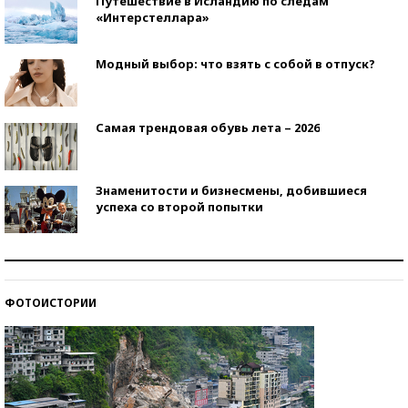
Путешествие в Исландию по следам
«Интерстеллара»
Модный выбор: что взять с собой в отпуск?
Самая трендовая обувь лета – 2026
Знаменитости и бизнесмены, добившиеся
успеха со второй попытки
Как защититься от солнца на курорте?
ФОТОИСТОРИИ
Кто изобрел средства связи?