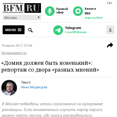
16+
Канал в
прямой
эфир
MAX
Москва
max.ru/bfm
Telegram
МЕНЮ
t.me/BFMnews
19 июня 2017, 07:06
Недвижимость
«Домик должен быть новенький»:
репортаж со двора «разных мнений»
Текст:
Иван Медведев
В Москве подведены итоги голосования по программе
реновации. Если внимательно изучить карту опроса,
можно найти места, где голоса распределились