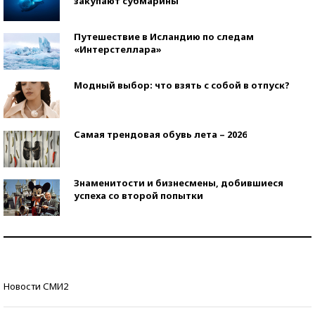
закупают субмарины
Путешествие в Исландию по следам
«Интерстеллара»
Модный выбор: что взять с собой в отпуск?
Самая трендовая обувь лета – 2026
Знаменитости и бизнесмены, добившиеся
успеха со второй попытки
Как защититься от солнца на курорте?
Кто изобрел средства связи?
Новости СМИ2