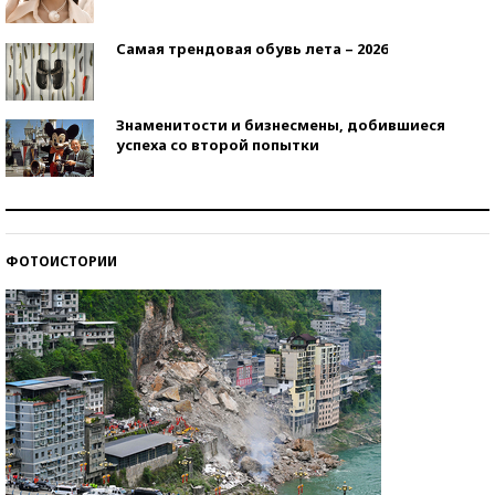
Самая трендовая обувь лета – 2026
Знаменитости и бизнесмены, добившиеся
успеха со второй попытки
Как защититься от солнца на курорте?
ФОТОИСТОРИИ
Кто изобрел средства связи?